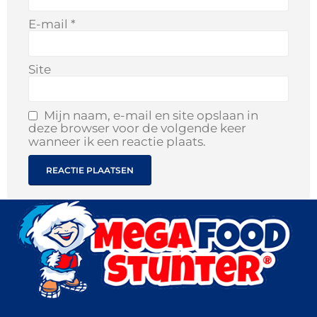
E-mail
*
Site
Mijn naam, e-mail en site opslaan in
deze browser voor de volgende keer
wanneer ik een reactie plaats.