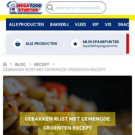
ALLE PRODUCTEN
BAKKERIJ
VLEES
KIP
VIS
SNACKS
MIJN SPAARPUNTEN
ALLE PRODUCTEN
loyaliteitsprogramma
BLOG
RECEPT
GEBAKKEN RIJST MET GEMENGDE GROENTEN RECEPT