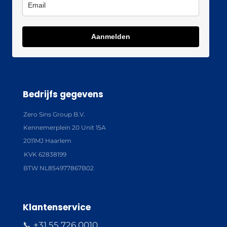
Aanmelden
Bedrijfs gegevens
Zero Sins Group B.V.
Kennemerplein 20 Unit 15A
2011MJ Haarlem
KVK 62838199
BTW NL854977867B02
Klantenservice
📞 +31 55 726 0010