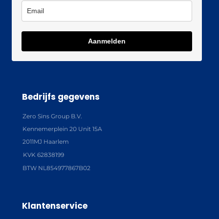
Aanmelden
Bedrijfs gegevens
Zero Sins Group B.V.
Kennemerplein 20 Unit 15A
2011MJ Haarlem
KVK 62838199
BTW NL854977867B02
Klantenservice