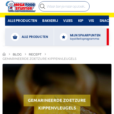
ALLE PRODUCTEN
BAKKERIJ
VLEES
KIP
VIS
SNACKS
MIJN SPAARPUNTEN
ALLE PRODUCTEN
loyaliteitsprogramma
BLOG
RECEPT
GEMARINEERDE ZOETZURE KIPPENVLEUGELS