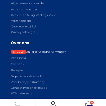
Algemene voorwaarden
Actie voorwaarden
Retour- en terugbetalingsbeleid
Verzendbeleid
Cookiebeleid ( EU )
Privacybeleid ( EU )
Over ons
Zakelijk Account Aanvragen
Wie zijn wij
Over ons
Recepten
Tegen voedselverspilling
Voor bedrijven (Inkoop)
Contact met onze inkoop
HTML sitemap
0