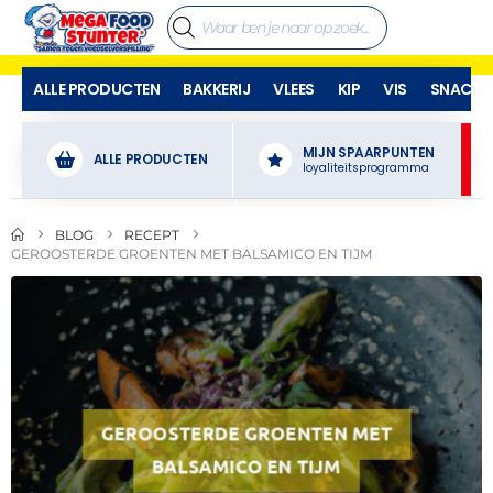
ALLE PRODUCTEN
BAKKERIJ
VLEES
KIP
VIS
SNACKS
MIJN SPAARPUNTEN
ALLE PRODUCTEN
loyaliteitsprogramma
BLOG
RECEPT
GEROOSTERDE GROENTEN MET BALSAMICO EN TIJM