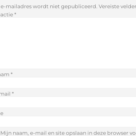
 e-mailadres wordt niet gepubliceerd.
Vereiste veld
actie
*
aam
*
mail
*
te
Mijn naam, e-mail en site opslaan in deze browser v