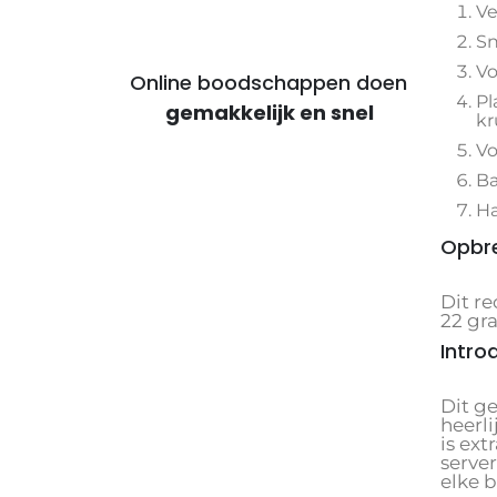
Ve
Sn
Vo
Online boodschappen doen
Pl
voor voordelige maaltijden
kr
Vo
Ba
Ha
Opbr
Dit re
22 gr
Intro
Dit g
heerl
is ext
serve
elke b