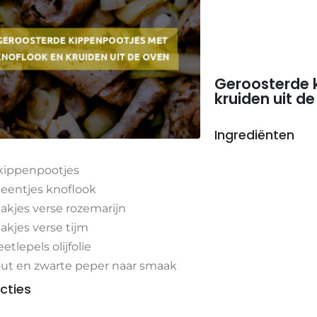
Geroosterde 
kruiden uit d
Ingrediënten
kippenpootjes
teentjes knoflook
takjes verse rozemarijn
takjes verse tijm
eetlepels olijfolie
ut en zwarte peper naar smaak
ucties