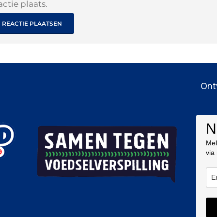
actie plaats.
Ont
N
Mel
via