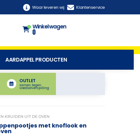
Waar leveren wij
Klantenservice
Winkelwagen
0
0
AARDAPPEL PRODUCTEN
OUTLET
samen tegen
voedselverspilling
N KRUIDEN UIT DE OVEN
ppenpootjes met knoflook en
oven