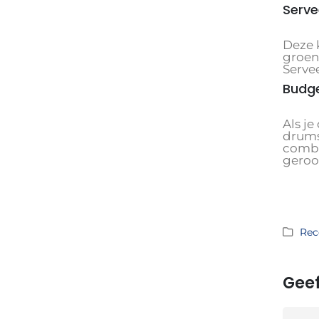
Serve
Deze 
groent
Servee
Budge
Als j
drums
combi
geroo
Rec
Geef