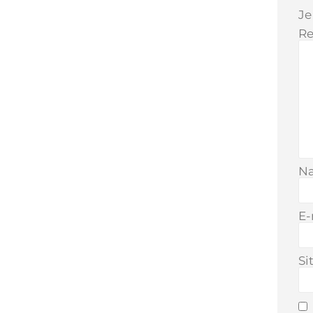
Je
Re
N
E-
Si