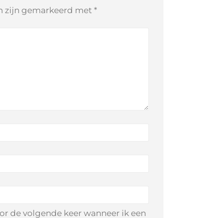
en zijn gemarkeerd met
*
oor de volgende keer wanneer ik een