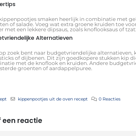
ertips
kippenpootjes smaken heerlijk in combinatie met ge
en of salade. Voeg wat extra groene kruiden toe voor 
r met een lekkere dipsaus, zoals knoflooksaus of tzatz
tvriendelijke Alternatieven
e op zoek bent naar budgetvriendelijke alternatieven
ticks of dijbenen. Dit zijn goedkopere stukken kip di
natie met de knoflook en kruiden. Andere budgetvriend
sterde groenten of aardappelpuree.
ept
kippenpootjes uit de oven recept
0 Reacties
 een reactie