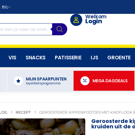
. 150,-
Welkom
Login
VIS
SNACKS
PATISSERIE
IJS
GROENTE
MIJN SPAARPUNTEN
N
MEGA DAGDEALS
loyaliteitsprogramma
LOG
RECEPT
GEROOSTERDE KIPPENPOOTJES MET KNOFLOOK E
Geroosterde ki
kruiden uit de 