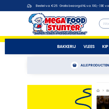
Bestel v.a. €25 · Gratis bezorgd NL v.a. 100,- | BE v.a
BAKKERIJ
VLEES
KIP
ALLE PRODUCTE
B