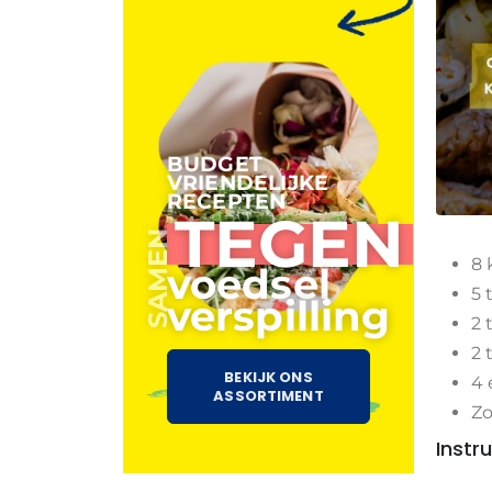
BUDGET
VRIENDELIJKE
RECEPTEN
TEGEN
SAMEN
8 
voedsel
5 
verspilling
2 
2 
BEKIJK ONS
4 
ASSORTIMENT
Zo
Instr