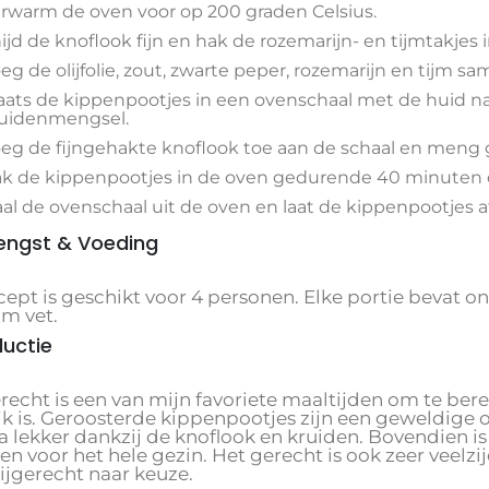
rwarm de oven voor op 200 graden Celsius.
ijd de knoflook fijn en hak de rozemarijn- en tijmtakjes i
eg de olijfolie, zout, zwarte peper, rozemarijn en tijm s
aats de kippenpootjes in een ovenschaal met de huid n
uidenmengsel.
eg de fijngehakte knoflook toe aan de schaal en meng 
k de kippenpootjes in de oven gedurende 40 minuten of
al de ovenschaal uit de oven en laat de kippenpootjes af
engst & Voeding
cept is geschikt voor 4 personen. Elke portie bevat o
am vet.
ductie
erecht is een van mijn favoriete maaltijden om te be
ijk is. Geroosterde kippenpootjes zijn een geweldige 
ra lekker dankzij de knoflook en kruiden. Bovendien i
ren voor het hele gezin. Het gerecht is ook zeer vee
ijgerecht naar keuze.