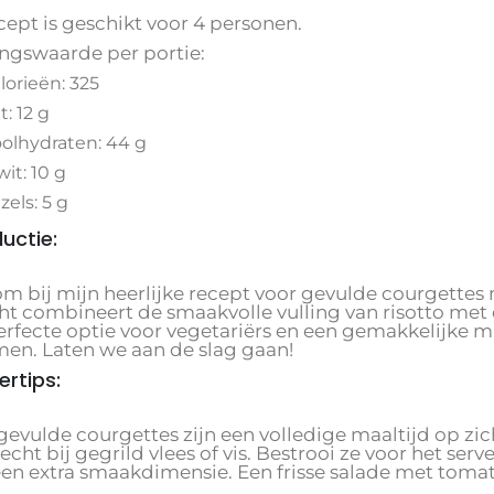
cept is geschikt voor 4 personen.
ngswaarde per portie:
lorieën: 325
t: 12 g
olhydraten: 44 g
wit: 10 g
zels: 5 g
ductie:
m bij mijn heerlijke recept voor gevulde courgettes 
ht combineert de smaakvolle vulling van risotto met d
erfecte optie voor vegetariërs en een gemakkelijke m
men. Laten we aan de slag gaan!
ertips:
evulde courgettes zijn een volledige maaltijd op zich
echt bij gegrild vlees of vis. Bestrooi ze voor het se
een extra smaakdimensie. Een frisse salade met tom