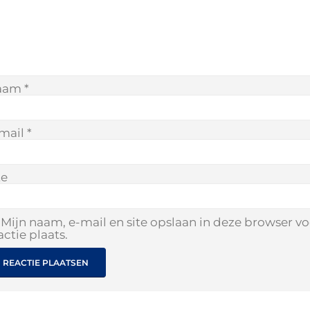
aam
*
mail
*
te
Mijn naam, e-mail en site opslaan in deze browser v
actie plaats.