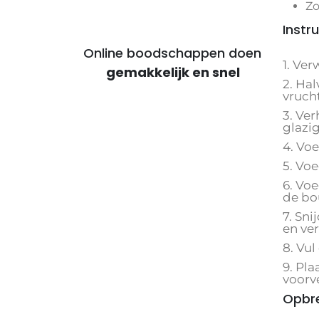
Zo
Instru
Online boodschappen doen
1. Ve
voor voordelige maaltijden
2. Hal
vrucht
3. Ver
glazig
4. Vo
5. Voe
6. Voe
de bo
7. Sni
en ve
8. Vu
9. Pl
voorv
Opbr