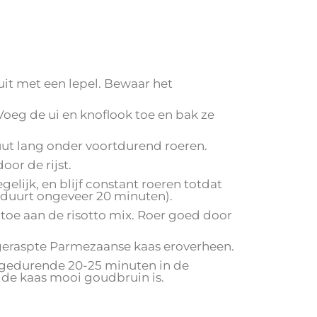
 uit met een lepel. Bewaar het
 Voeg de ui en knoflook toe en bak ze
nuut lang onder voortdurend roeren.
oor de rijst.
gelijk, en blijf constant roeren totdat
t duurt ongeveer 20 minuten).
e toe aan de risotto mix. Roer goed door
e geraspte Parmezaanse kaas eroverheen.
e gedurende 20-25 minuten in de
 de kaas mooi goudbruin is.