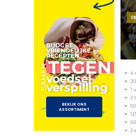
BUDGET
VRIENDELIJKE
RECEPTEN
TEGEN
SAMEN
4 
voedsel
20
verspilling
1 
2 
BEKIJK ONS
50
ASSORTIMENT
12
50
2 