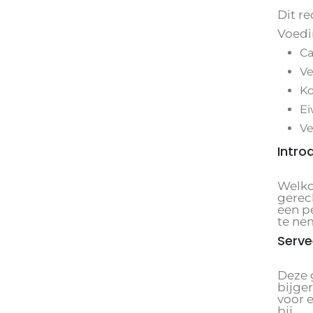
Dit re
Voedi
Ca
Ve
Ko
Ei
Ve
Intro
Welko
gerec
een p
te ne
Serve
Deze g
bijger
voor 
bij.