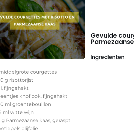
Gevulde courg
Parmezaanse
Ingrediënten:
middelgrote courgettes
0 g risottorijst
ui, fijngehakt
teentjes knoflook, fijngehakt
0 ml groentebouillon
5 ml witte wijn
 g Parmezaanse kaas, geraspt
eetlepels olijfolie