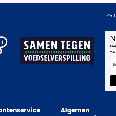
Ont
N
Mel
via
antenservice
Algemen