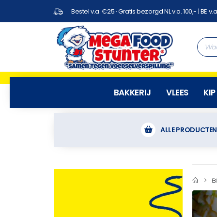
Bestel v.a. €25 · Gratis bezorgd NL v.a. 100,- | BE v.a
BAKKERIJ
VLEES
KIP
ALLE PRODUCTE
B