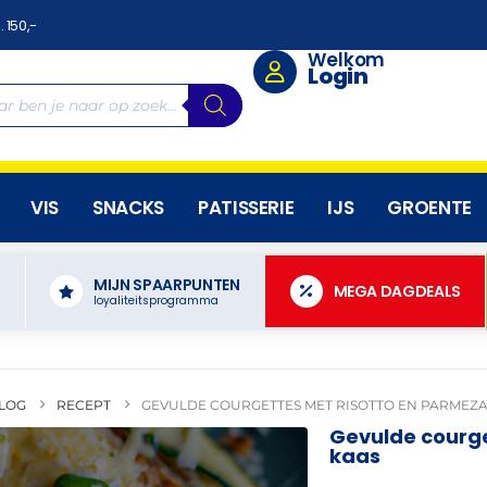
. 150,-
Welkom
Login
VIS
SNACKS
PATISSERIE
IJS
GROENTE
MIJN SPAARPUNTEN
N
MEGA DAGDEALS
loyaliteitsprogramma
LOG
RECEPT
GEVULDE COURGETTES MET RISOTTO EN PARMEZ
Gevulde courge
kaas