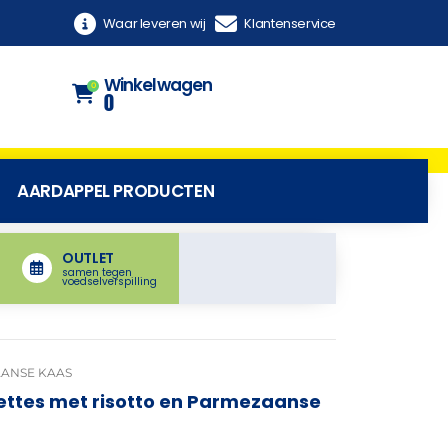
Waar leveren wij
Klantenservice
Winkelwagen
0
0
AARDAPPEL PRODUCTEN
OUTLET
samen tegen
voedselverspilling
AANSE KAAS
ttes met risotto en Parmezaanse