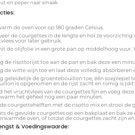
ut en peper naar smaak
cties:
rwarm de oven voor op 180 graden Celsius.
veer de courgettes in de lengte en hol ze voorzichtig
vlees voor later gebruik.
hit de olijfolie in een grote pan op middelhoog vuur.
.
eg de risottorijst toe aan de pan en bak deze een mi
g de witte wijn toe en laat deze volledig absorberen d
g geleidelijk de groentebouillon toe, één soeplepel te
uillon is opgenomen en de rijst zacht en romig is (di
jd het vruchtvlees van de courgettes fijn en voeg dez
rwarm het geheel nog een paar minuten.
l de courgettehelften met de risotto mix en strooi d
aats de gevulde courgettes op een bakplaat en bak z
erwarmde oven, of totdat de courgettes zacht zijn en
engst & Voedingswaarde: