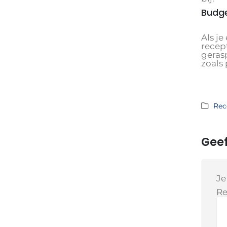
Budge
Als je
recep
geras
zoals 
Rec
Geef
Je
Re