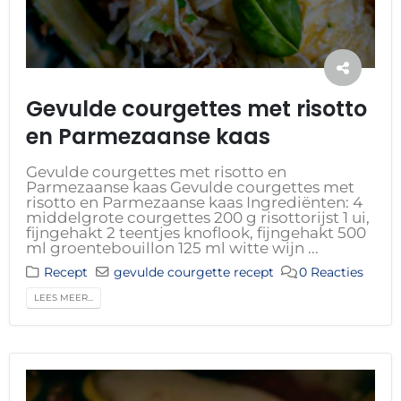
Gevulde courgettes met risotto
en Parmezaanse kaas
Gevulde courgettes met risotto en
Parmezaanse kaas Gevulde courgettes met
risotto en Parmezaanse kaas Ingrediënten: 4
middelgrote courgettes 200 g risottorijst 1 ui,
fijngehakt 2 teentjes knoflook, fijngehakt 500
ml groentebouillon 125 ml witte wijn ...
Recept
gevulde courgette recept
0 Reacties
LEES MEER...