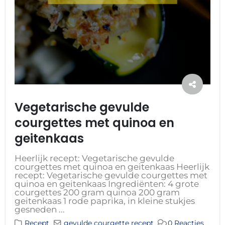
Vegetarische gevulde
courgettes met quinoa en
geitenkaas
Heerlijk recept: Vegetarische gevulde
courgettes met quinoa en geitenkaas Heerlijk
recept: Vegetarische gevulde courgettes met
quinoa en geitenkaas Ingrediënten: 4 grote
courgettes 200 gram quinoa 200 gram
geitenkaas 1 rode paprika, in kleine stukjes
gesneden ...
Recept
gevulde courgette recept
0 Reacties