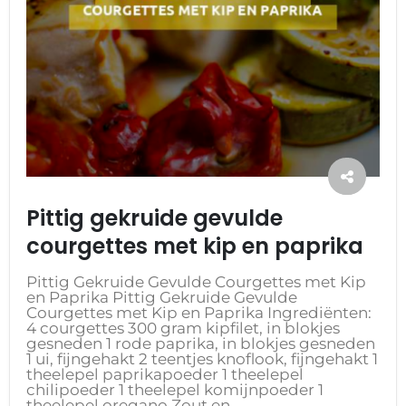
Pittig gekruide gevulde
courgettes met kip en paprika
Pittig Gekruide Gevulde Courgettes met Kip
en Paprika Pittig Gekruide Gevulde
Courgettes met Kip en Paprika Ingrediënten:
4 courgettes 300 gram kipfilet, in blokjes
gesneden 1 rode paprika, in blokjes gesneden
1 ui, fijngehakt 2 teentjes knoflook, fijngehakt 1
theelepel paprikapoeder 1 theelepel
chilipoeder 1 theelepel komijnpoeder 1
theelepel oregano Zout en...