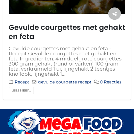
Gevulde courgettes met gehakt
en feta
Gevulde courgettes met gehakt en feta -
Recept Gevulde courgettes met gehakt en
feta Ingrediënten: 4 middelgrote courgettes
300 gram gehakt (rund of varken) 100 gram
feta, verkruimeld 1 ui, fijngehakt 2 teentjes
knoflook, fijngehakt 1...
Recept
gevulde courgette recept
0 Reacties
LEES MEER...