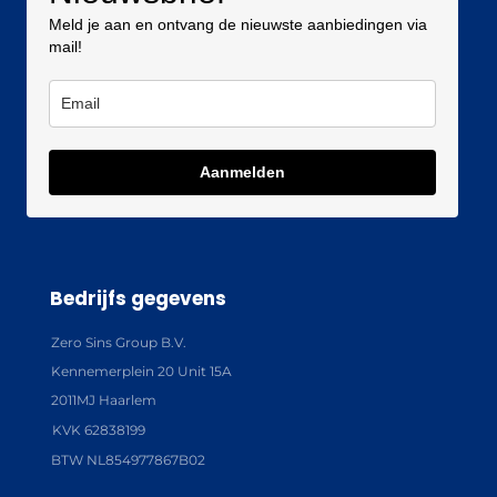
Meld je aan en ontvang de nieuwste aanbiedingen via
mail!
Aanmelden
Bedrijfs gegevens
Zero Sins Group B.V.
Kennemerplein 20 Unit 15A
2011MJ Haarlem
KVK 62838199
BTW NL854977867B02