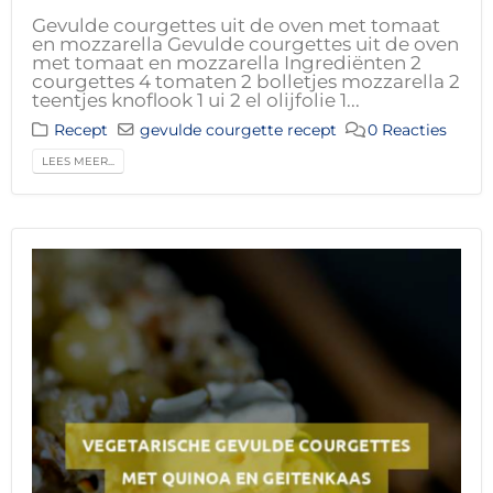
Gevulde courgettes uit de oven met tomaat
en mozzarella Gevulde courgettes uit de oven
met tomaat en mozzarella Ingrediënten 2
courgettes 4 tomaten 2 bolletjes mozzarella 2
teentjes knoflook 1 ui 2 el olijfolie 1...
Recept
gevulde courgette recept
0 Reacties
LEES MEER...