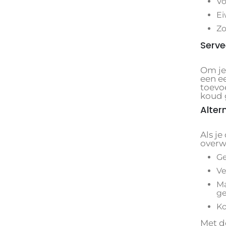
Vo
Ei
Zo
Serve
Om je
een e
toevoe
koud 
Alter
Als je
overw
Ge
Ve
Ma
ge
Ko
Met d