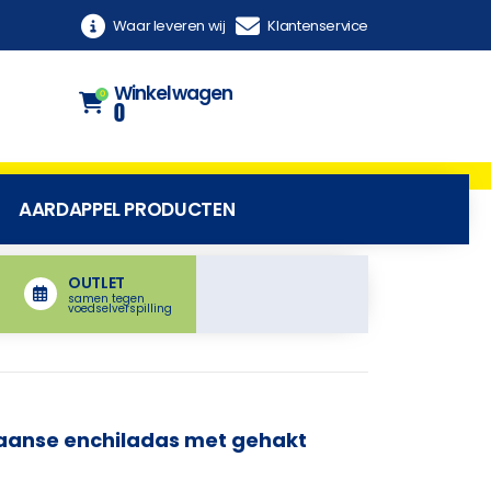
Waar leveren wij
Klantenservice
Winkelwagen
0
0
AARDAPPEL PRODUCTEN
OUTLET
samen tegen
voedselverspilling
aanse enchiladas met gehakt