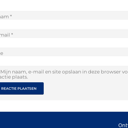
aam
*
mail
*
te
Mijn naam, e-mail en site opslaan in deze browser v
actie plaats.
Ont