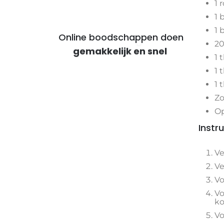
1 
1 
1 
Online boodschappen doen
20
voor voordelige maaltijden
1 
1 
1 
Zo
Op
Instr
Ve
Ve
Vo
Vo
ko
Vo