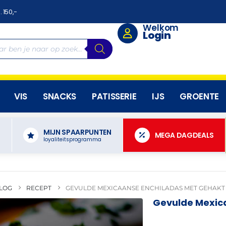
. 150,-
Welkom
Login
VIS
SNACKS
PATISSERIE
IJS
GROENTE
MIJN SPAARPUNTEN
N
MEGA DAGDEALS
loyaliteitsprogramma
LOG
RECEPT
GEVULDE MEXICAANSE ENCHILADAS MET GEHAKT
Gevulde Mexic