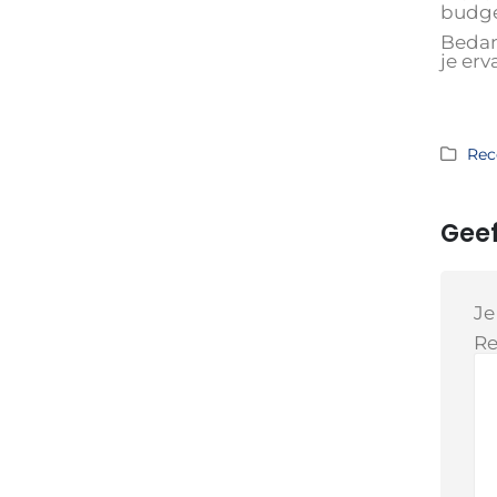
budge
Bedank
je erv
Rec
Geef
Je
Re