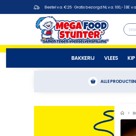
Bestel v.a. €25 · Gratis bezorgd NL v.a. 100,- | BE v.a
BAKKERIJ
VLEES
KIP
ALLE PRODUCTE
B