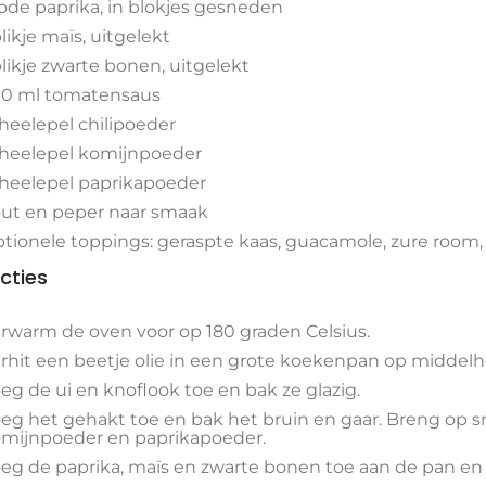
rode paprika, in blokjes gesneden
blikje maïs, uitgelekt
blikje zwarte bonen, uitgelekt
0 ml tomatensaus
theelepel chilipoeder
theelepel komijnpoeder
theelepel paprikapoeder
ut en peper naar smaak
tionele toppings: geraspte kaas, guacamole, zure room,
ucties
rwarm de oven voor op 180 graden Celsius.
rhit een beetje olie in een grote koekenpan op middelh
eg de ui en knoflook toe en bak ze glazig.
eg het gehakt toe en bak het bruin en gaar. Breng op s
mijnpoeder en paprikapoeder.
eg de paprika, maïs en zwarte bonen toe aan de pan en 