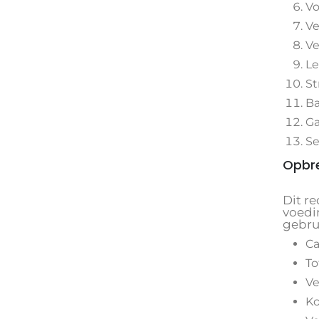
Vo
Ve
Ve
Le
St
Ba
Ga
Se
Opbr
Dit r
voedi
gebru
Ca
To
Ve
Ko