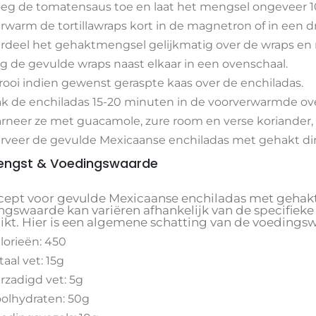
eg de tomatensaus toe en laat het mengsel ongeveer 
rwarm de tortillawraps kort in de magnetron of in een 
rdeel het gehaktmengsel gelijkmatig over de wraps en ro
g de gevulde wraps naast elkaar in een ovenschaal.
rooi indien gewenst geraspte kaas over de enchiladas.
k de enchiladas 15-20 minuten in de voorverwarmde oven
rneer ze met guacamole, zure room en verse koriander,
rveer de gevulde Mexicaanse enchiladas met gehakt dire
engst & Voedingswaarde
ecept voor gevulde Mexicaanse enchiladas met gehakt 
ngswaarde kan variëren afhankelijk van de specifieke
ikt. Hier is een algemene schatting van de voedingsw
lorieën: 450
taal vet: 15g
rzadigd vet: 5g
olhydraten: 50g