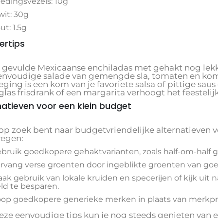
edingsvezels: 10g
wit: 30g
ut: 1.5g
ertips
 gevulde Mexicaanse enchiladas met gehakt nog lekk
envoudige salade van gemengde sla, tomaten en k
ging is een kom van je favoriete salsa of pittige sau
glas frisdrank of een margarita verhoogt het feesteli
natieven voor een klein budget
 op zoek bent naar budgetvriendelijke alternatieven v
egen:
bruik goedkopere gehaktvarianten, zoals half-om-half ge
rvang verse groenten door ingeblikte groenten van goe
ak gebruik van lokale kruiden en specerijen of kijk ui
ld te besparen.
op goedkopere generieke merken in plaats van merkp
eze eenvoudige tips kun je nog steeds genieten van e