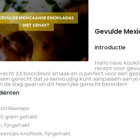
Gevulde Mexi
Introductie
Hallo lieve kookl
recept voor gevu
recht zit boordevol smaak en is perfect voor een gez
s een gerecht dat je eenvoudig kunt aanpassen aan je
 de slag gaan en dit heerlijke gerecht bereiden!
diënten
tortillawraps
0 gram gehakt
ui, fijngehakt
teentjes knoflook, fijngehakt