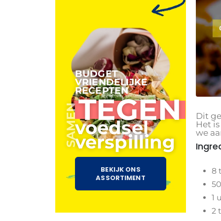
BUDGET
VRIENDELIJKE
RECEPTEN
TEGEN
SAMEN
Dit ge
voedsel
Het i
we aan
verspilling
Ingre
BEKIJK ONS
8 
ASSORTIMENT
50
1 
2 