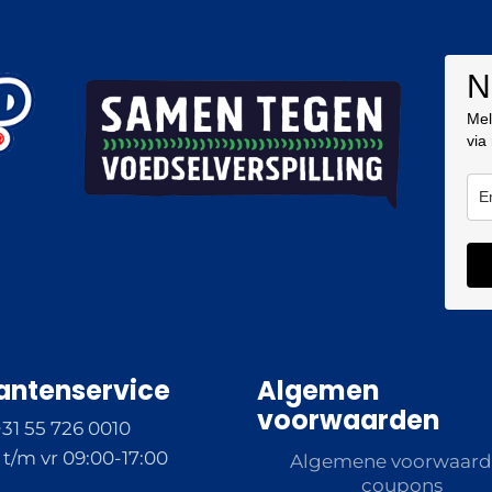
N
Mel
via
antenservice
Algemen
voorwaarden
+31 55 726 0010
t/m vr 09:00-17:00
Algemene voorwaar
coupons