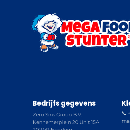
Bedrijfs gegevens
Kl
📞 
Zero Sins Group B.V.
ma 
Kennemerplein 20 Unit 15A
2011MJ Haarlem