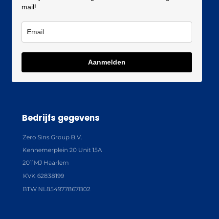
mail!
Aanmelden
Bedrijfs gegevens
Zero Sins Group B.V.
Kennemerplein 20 Unit 15A
2011MJ Haarlem
KVK 62838199
BTW NL854977867B02