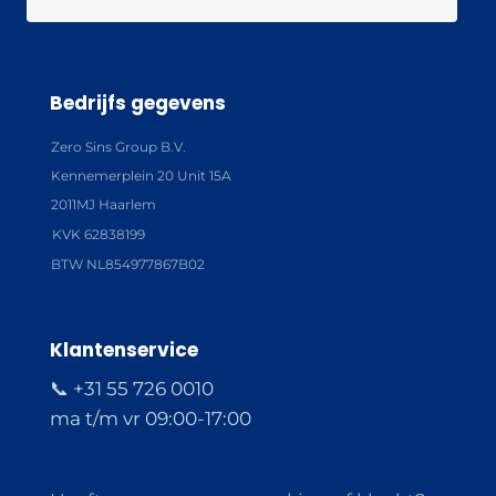
Bedrijfs gegevens
Zero Sins Group B.V.
Kennemerplein 20 Unit 15A
2011MJ Haarlem
KVK 62838199
BTW NL854977867B02
Klantenservice
📞 +31 55 726 0010
ma t/m vr 09:00-17:00