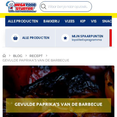
ALLE PRODUCTEN
BAKKERIJ
VLEES
KIP
VIS
SNACKS
MIJN SPAARPUNTEN
ALLE PRODUCTEN
loyaliteitsprogramma
BLOG
RECEPT
GEVULDE PAPRIKA’S VAN DE BARBECUE