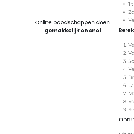
1 
Zo
Ve
Online boodschappen doen
Berei
voor voordelige maaltijden
Ve
Vo
Sc
Ve
Br
La
Ma
Vo
Se
Opbre