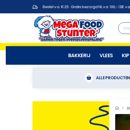
Bestel v.a. €25 · Gratis bezorgd NL v.a. 100,- | BE v.a
BAKKERIJ
VLEES
KIP
ALLE PRODUCTE
B