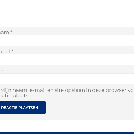
aam
*
mail
*
te
Mijn naam, e-mail en site opslaan in deze browser v
actie plaats.