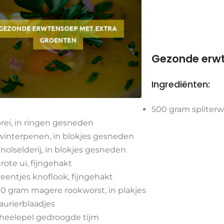
Gezonde erwt
Ingrediënten:
500 gram spliter
prei, in ringen gesneden
winterpenen, in blokjes gesneden
knolselderij, in blokjes gesneden
grote ui, fijngehakt
teentjes knoflook, fijngehakt
0 gram magere rookworst, in plakjes
laurierblaadjes
theelepel gedroogde tijm