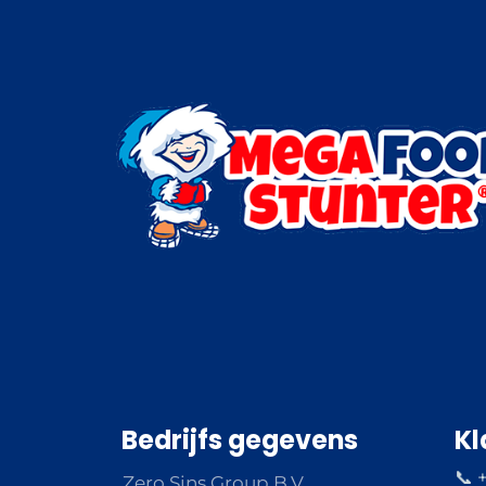
Bedrijfs gegevens
Kl
📞 
Zero Sins Group B.V.