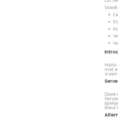
Dit re
Voedi
Ca
Ei
Ko
Ve
Ve
Intro
Hallo
met e
is ee
Serve
Deze 
Serve
spekje
kleur 
Alter