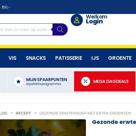
. 150,-
Welkom
Login
VIS
SNACKS
PATISSERIE
IJS
GROENTE
MIJN SPAARPUNTEN
N
MEGA DAGDEALS
loyaliteitsprogramma
LOG
RECEPT
GEZONDE ERWTENSOEP MET EXTRA GROENTEN
Gezonde erwte