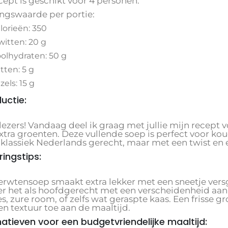
cept is geschikt voor 4 personen.
ngswaarde per portie:
lorieën: 350
witten: 20 g
olhydraten: 50 g
tten: 5 g
zels: 15 g
ductie:
 lezers! Vandaag deel ik graag met jullie mijn recept
xtra groenten. Deze vullende soep is perfect voor ko
n klassiek Nederlands gerecht, maar met een twist en
ringstips:
erwtensoep smaakt extra lekker met een sneetje ve
er het als hoofdgerecht met een verscheidenheid aan
s, zure room, of zelfs wat geraspte kaas. Een frisse g
en textuur toe aan de maaltijd.
natieven voor een budgetvriendelijke maaltijd: