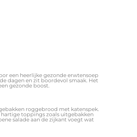
 voor een heerlijke gezonde erwtensoep
ude dagen en zit boordevol smaak. Het
 een gezonde boost.
rsgebakken roggebrood met katenspek.
 hartige toppings zoals uitgebakken
roene salade aan de zijkant voegt wat