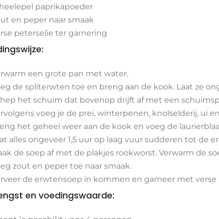
theelepel paprikapoeder
ut en peper naar smaak
rse peterselie ter garnering
dingswijze:
rwarm een grote pan met water.
eg de spliterwten toe en breng aan de kook. Laat ze on
hep het schuim dat bovenop drijft af met een schuims
rvolgens voeg je de prei, winterpenen, knolselderij, ui e
eng het geheel weer aan de kook en voeg de laurierblaa
at alles ongeveer 1,5 uur op laag vuur sudderen tot de e
ak de soep af met de plakjes rookworst. Verwarm de so
eg zout en peper toe naar smaak.
rveer de erwtensoep in kommen en garneer met verse p
ngst en voedingswaarde: