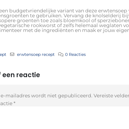
e een budgetvriendelijke variant van deze erwtensoep
ensgroenten te gebruiken. Vervang de knolselderij b
opere groenten toe zoals bloemkool of sperziebonen
vegetarische rookworst of zelfs helemaal weglaten voo
imenteer met de ingrediënten en maak er jouw eigen 
ept
erwtensoep recept
0 Reacties
 een reactie
 e-mailadres wordt niet gepubliceerd.
Vereiste veld
actie
*