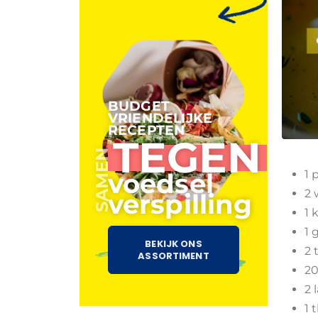
BUDGET
VRIENDELIJKE
RECEPTEN
TEGEN
SAMEN
1 
voedsel
2 
verspilling
1 
1 
BEKIJK ONS
2 
ASSORTIMENT
20
2 
1 