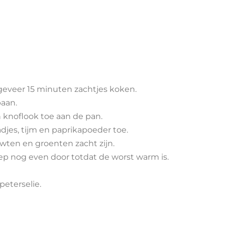
geveer 15 minuten zachtjes koken.
paan.
n knoflook toe aan de pan.
djes, tijm en paprikapoeder toe.
rwten en groenten zacht zijn.
ep nog even door totdat de worst warm is.
eterselie.