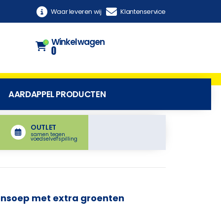
Waar leveren wij
Klantenservice
Winkelwagen
0
0
AARDAPPEL PRODUCTEN
OUTLET
samen tegen
voedselverspilling
nsoep met extra groenten