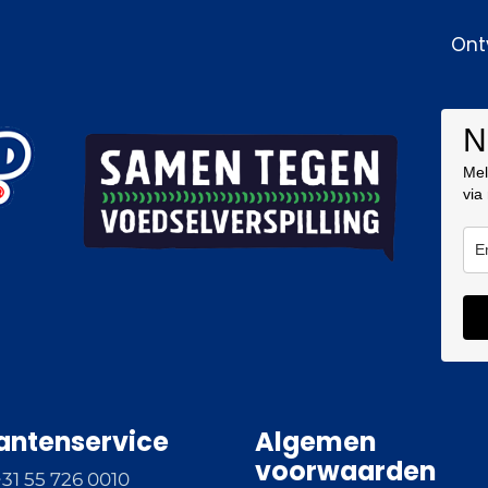
Ont
N
Mel
via
antenservice
Algemen
voorwaarden
+31 55 726 0010