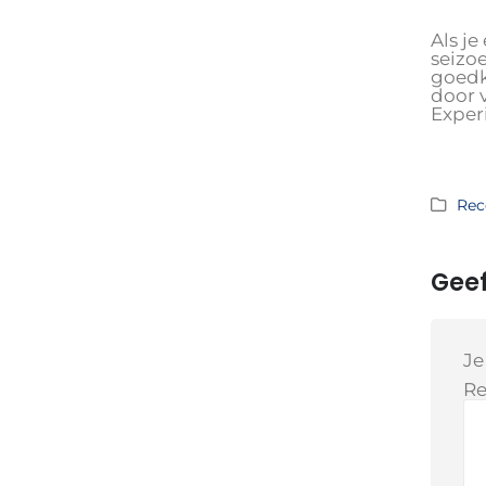
Als j
seizo
goedk
door 
Exper
Rec
Geef
Je
Re