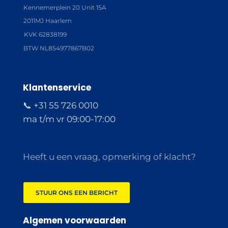
Kennemerplein 20 Unit 15A
2011MJ Haarlem
KVK 62838199
BTW NL854977867B02
Klantenservice
📞 +31 55 726 0010
ma t/m vr 09:00-17:00
Heeft u een vraag, opmerking of klacht?
STUUR ONS EEN BERICHT
Algemen voorwaarden