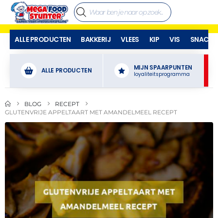
ALLE PRODUCTEN
BAKKERIJ
VLEES
KIP
VIS
SNACKS
MIJN SPAARPUNTEN
ALLE PRODUCTEN
loyaliteitsprogramma
BLOG
RECEPT
GLUTENVRIJE APPELTAART MET AMANDELMEEL RECEPT