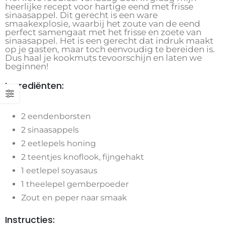
heerlijke recept voor hartige eend met frisse
sinaasappel. Dit gerecht is een ware
smaakexplosie, waarbij het zoute van de eend
perfect samengaat met het frisse en zoete van
sinaasappel. Het is een gerecht dat indruk maakt
op je gasten, maar toch eenvoudig te bereiden is.
Dus haal je kookmuts tevoorschijn en laten we
beginnen!
Ingrediënten:
2 eendenborsten
2 sinaasappels
2 eetlepels honing
2 teentjes knoflook, fijngehakt
1 eetlepel soyasaus
1 theelepel gemberpoeder
Zout en peper naar smaak
Instructies: