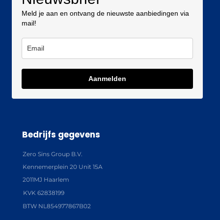
Meld je aan en ontvang de nieuwste aanbiedingen via
mail!
Aanmelden
Bedrijfs gegevens
Zero Sins Group B.V.
Kennemerplein 20 Unit 15A
2011MJ Haarlem
KVK 62838199
BTW NL854977867B02