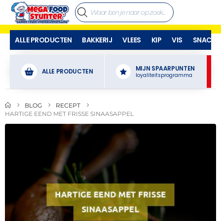
ALLE PRODUCTEN
BAKKERIJ
VLEES
KIP
VIS
SNACKS
MIJN SPAARPUNTEN
ALLE PRODUCTEN
loyaliteitsprogramma
BLOG
RECEPT
HARTIGE EEND MET FRISSE SINAASAPPEL