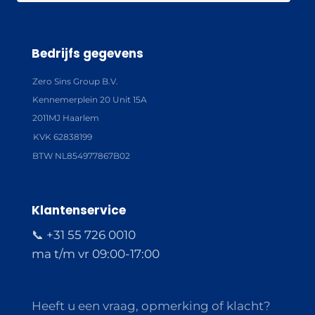
Bedrijfs gegevens
Zero Sins Group B.V.
Kennemerplein 20 Unit 15A
2011MJ Haarlem
KVK 62838199
BTW NL854977867B02
Klantenservice
📞 +31 55 726 0010
ma t/m vr 09:00-17:00
Heeft u een vraag, opmerking of klacht?