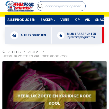
ALLE PRODUCTEN
BAKKERIJ
VLEES
KIP
VIS
SNACKS
MIJN SPAARPUNTEN
ALLE PRODUCTEN
loyaliteitsprogramma
BLOG
RECEPT
HEERLIJK ZOETE EN KRUIDIGE RODE KOOL