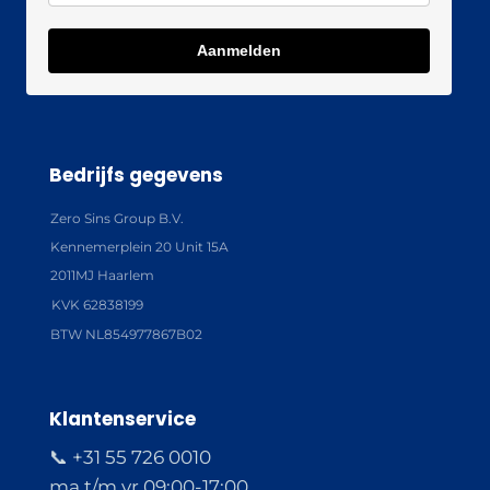
Aanmelden
Bedrijfs gegevens
Zero Sins Group B.V.
Kennemerplein 20 Unit 15A
2011MJ Haarlem
KVK 62838199
BTW NL854977867B02
Klantenservice
📞 +31 55 726 0010
ma t/m vr 09:00-17:00