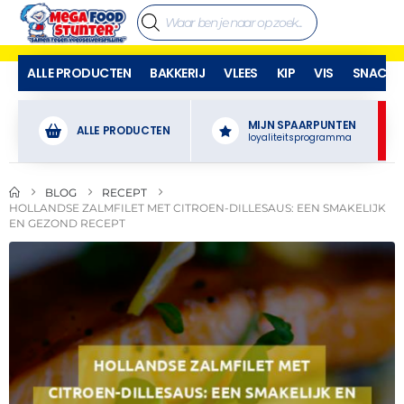
ALLE PRODUCTEN
BAKKERIJ
VLEES
KIP
VIS
SNACKS
MIJN SPAARPUNTEN
ALLE PRODUCTEN
loyaliteitsprogramma
BLOG
RECEPT
HOLLANDSE ZALMFILET MET CITROEN-DILLESAUS: EEN SMAKELIJK
EN GEZOND RECEPT