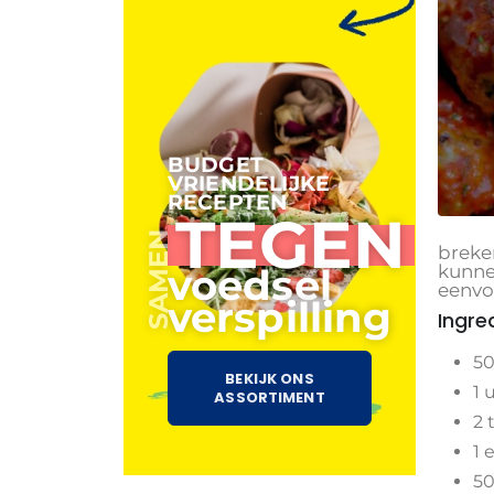
BUDGET
VRIENDELIJKE
RECEPTEN
TEGEN
SAMEN
breke
kunne
voedsel
eenvou
verspilling
Ingre
50
BEKIJK ONS
1 
ASSORTIMENT
2 
1 e
50