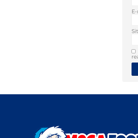
E-
Si
re