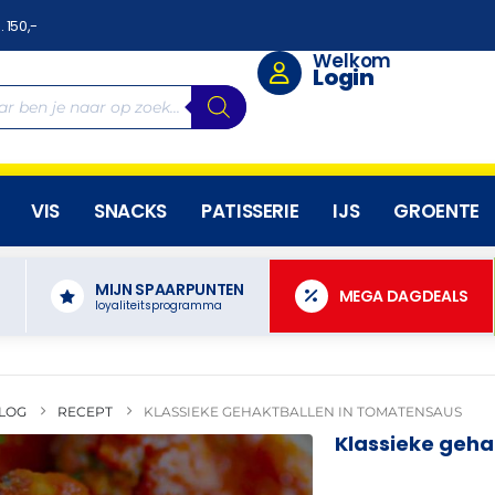
. 150,-
Welkom
Login
VIS
SNACKS
PATISSERIE
IJS
GROENTE
MIJN SPAARPUNTEN
N
MEGA DAGDEALS
loyaliteitsprogramma
LOG
RECEPT
KLASSIEKE GEHAKTBALLEN IN TOMATENSAUS
Klassieke geha