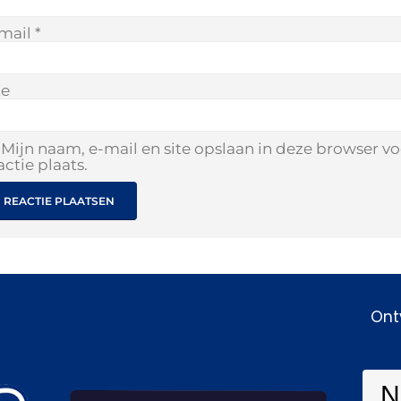
mail
*
te
Mijn naam, e-mail en site opslaan in deze browser v
actie plaats.
Ont
N