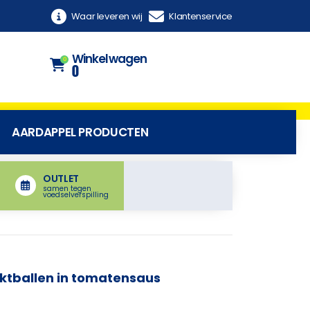
Waar leveren wij
Klantenservice
Winkelwagen
0
0
AARDAPPEL PRODUCTEN
OUTLET
samen tegen
voedselverspilling
ktballen in tomatensaus