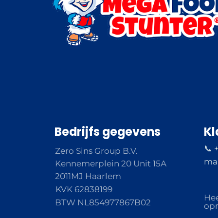
Bedrijfs gegevens
Kl
📞 
Zero Sins Group B.V.
ma 
Kennemerplein 20 Unit 15A
2011MJ Haarlem
KVK 62838199
Hee
BTW NL854977867B02
opm