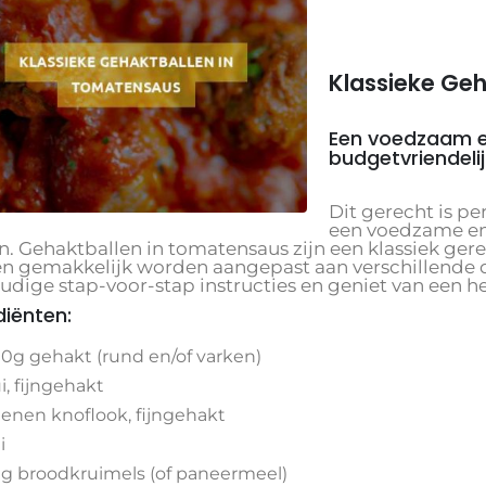
Klassieke Ge
Een voedzaam en
budgetvriendelij
Dit gerecht is pe
een voedzame en 
n. Gehaktballen in tomatensaus zijn een klassiek ger
n gemakkelijk worden aangepast aan verschillende 
dige stap-voor-stap instructies en geniet van een hee
diënten:
0g gehakt (rund en/of varken)
ui, fijngehakt
tenen knoflook, fijngehakt
i
g broodkruimels (of paneermeel)