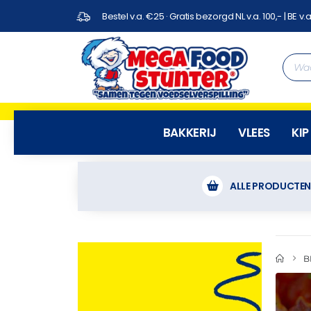
Bestel v.a. €25 · Gratis bezorgd NL v.a. 100,- | BE v.a
BAKKERIJ
VLEES
KIP
ALLE PRODUCTE
B