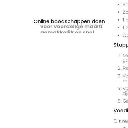
Sn
Zo
1 
Online boodschappen doen
1-
voor voordelige maaltijden
Op
Stapp
Me
go
Ro
Ve
mi
Vo
zi
Ga
Voedi
Dit r