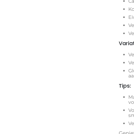
Ca
Ko
Ei
Ve
Ve
Varia
Ve
Ve
Gl
aa
Tips:
Ma
vo
Vo
sm
Ve
Geniet