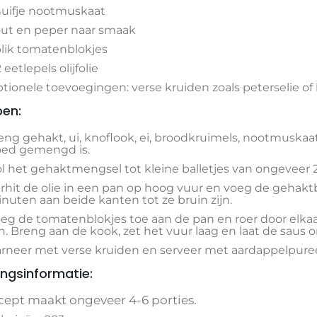
uifje nootmuskaat
ut en peper naar smaak
blik tomatenblokjes
2 eetlepels olijfolie
tionele toevoegingen: verse kruiden zoals peterselie of
en:
ng gehakt, ui, knoflook, ei, broodkruimels, nootmuskaat
ed gemengd is.
l het gehaktmengsel tot kleine balletjes van ongeveer 
rhit de olie in een pan op hoog vuur en voeg de gehaktb
nuten aan beide kanten tot ze bruin zijn.
eg de tomatenblokjes toe aan de pan en roer door elkaa
jn. Breng aan de kook, zet het vuur laag en laat de sau
rneer met verse kruiden en serveer met aardappelpuree,
ngsinformatie:
ecept maakt ongeveer 4-6 porties.