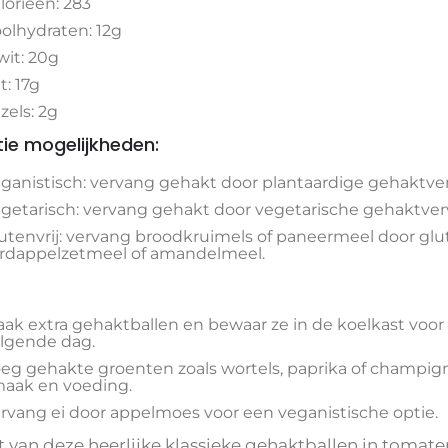
lorieën: 283
olhydraten: 12g
wit: 20g
t: 17g
zels: 2g
tie mogelijkheden:
ganistisch: vervang gehakt door plantaardige gehaktver
getarisch: vervang gehakt door vegetarische gehaktverv
utenvrij: vervang broodkruimels of paneermeel door glut
rdappelzetmeel of amandelmeel.
ak extra gehaktballen en bewaar ze in de koelkast voor
lgende dag.
eg gehakte groenten zoals wortels, paprika of champig
aak en voeding.
rvang ei door appelmoes voor een veganistische optie.
 van deze heerlijke klassieke gehaktballen in tomate