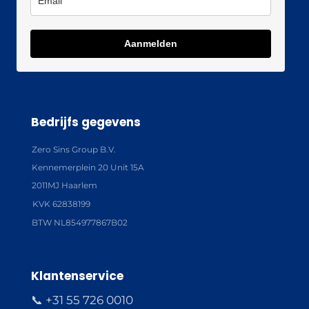
Aanmelden
Bedrijfs gegevens
Zero Sins Group B.V.
Kennemerplein 20 Unit 15A
2011MJ Haarlem
KVK 62838199
BTW NL854977867B02
Klantenservice
📞 +31 55 726 0010