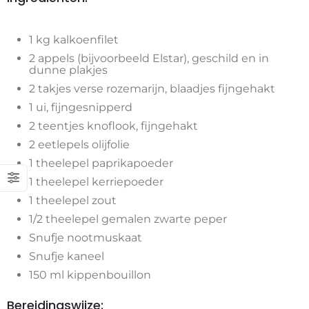
1 kg kalkoenfilet
2 appels (bijvoorbeeld Elstar), geschild en in
dunne plakjes
2 takjes verse rozemarijn, blaadjes fijngehakt
1 ui, fijngesnipperd
2 teentjes knoflook, fijngehakt
2 eetlepels olijfolie
1 theelepel paprikapoeder
1 theelepel kerriepoeder
1 theelepel zout
1/2 theelepel gemalen zwarte peper
Snufje nootmuskaat
Snufje kaneel
150 ml kippenbouillon
Bereidingswijze: