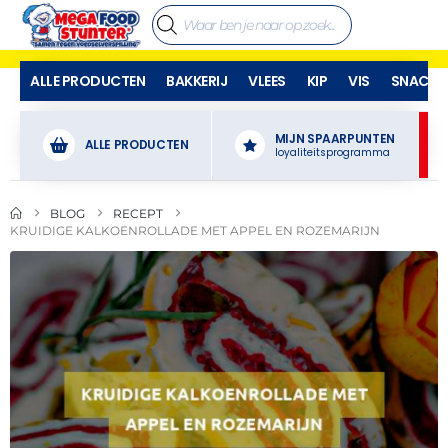
ALLE PRODUCTEN
BAKKERIJ
VLEES
KIP
VIS
SNACKS
MIJN SPAARPUNTEN
ALLE PRODUCTEN
loyaliteitsprogramma
BLOG
RECEPT
KRUIDIGE KALKOENROLLADE MET APPEL EN ROZEMARIJN