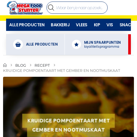
ALLE PRODUCTEN
BAKKERIJ
VLEES
KIP
VIS
SNACKS
MIJN SPAARPUNTEN
ALLE PRODUCTEN
loyaliteitsprogramma
BLOG
RECEPT
KRUIDIGE POMPOENTAART MET GEMBER EN NOOTMUSKAAT