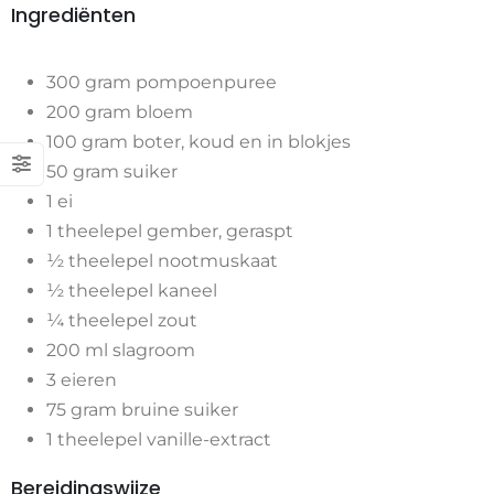
Ingrediënten
300 gram pompoenpuree
200 gram bloem
100 gram boter, koud en in blokjes
50 gram suiker
1 ei
1 theelepel gember, geraspt
½ theelepel nootmuskaat
½ theelepel kaneel
¼ theelepel zout
200 ml slagroom
3 eieren
75 gram bruine suiker
1 theelepel vanille-extract
Bereidingswijze