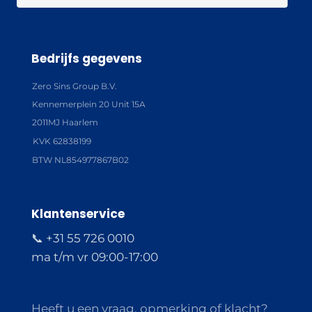
Bedrijfs gegevens
Zero Sins Group B.V.
Kennemerplein 20 Unit 15A
2011MJ Haarlem
KVK 62838199
BTW NL854977867B02
Klantenservice
📞 +31 55 726 0010
ma t/m vr 09:00-17:00
Heeft u een vraag, opmerking of klacht?