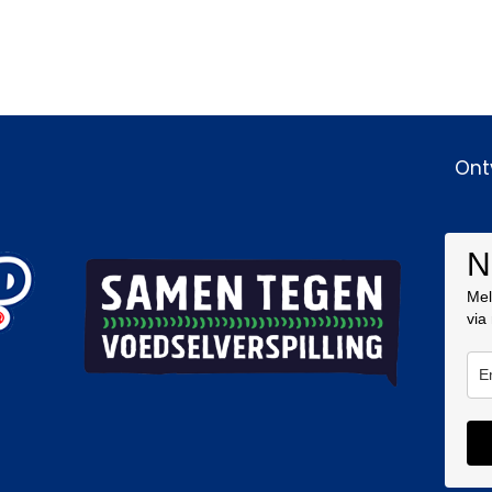
Ont
N
Mel
via