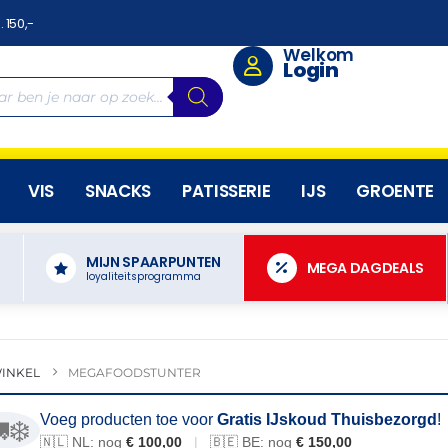
. 150,-
Welkom
Login
VIS
SNACKS
PATISSERIE
IJS
GROENTE
MIJN SPAARPUNTEN
N
MEGA DAGDEALS
loyaliteitsprogramma
INKEL
MEGAFOODSTUNTER
Voeg producten toe voor
Gratis IJskoud Thuisbezorgd
!
❄️
🇳🇱 NL: nog
€ 100,00
|
🇧🇪 BE: nog
€ 150,00