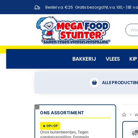
Bestel v.a. €25 · Gratis bezorgd NL v.a. 100,- | BE v.a
BAKKERIJ
VLEES
KIP
ALLE PRODUCTE
ONS ASSORTIMENT
W
🔥 OP=OP

Onze buitenbeentjes, Tegen
voedselverspilling, Eenmalig