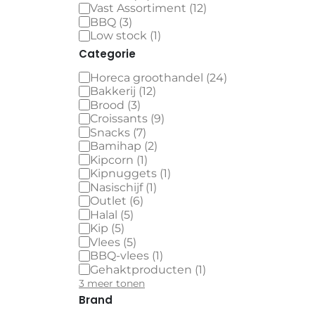
Vast Assortiment
(
12
)
BBQ
(
3
)
Low stock
(
1
)
Categorie
Horeca groothandel
(
24
)
Bakkerij
(
12
)
Brood
(
3
)
Croissants
(
9
)
Snacks
(
7
)
Bamihap
(
2
)
Kipcorn
(
1
)
Kipnuggets
(
1
)
Nasischijf
(
1
)
Outlet
(
6
)
Halal
(
5
)
Kip
(
5
)
Vlees
(
5
)
BBQ-vlees
(
1
)
Gehaktproducten
(
1
)
3 meer tonen
Brand