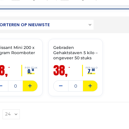
: 31-12-2026
THT: 28-03-2027
issant Mini 200 x
Gebraden
 gram Roomboter
Gehaktstaven 5 kilo –
ongeveer 50 stuks
8,
38,
–
–
PER STUK
PER KILO
0,
7,
14
60