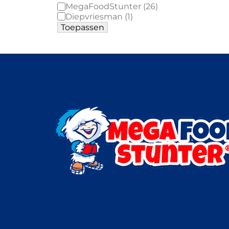
MegaFoodStunter
(
26
)
Diepvriesman
(
1
)
Toepassen