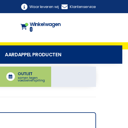
Waar leveren wij
Klantenservice
Winkelwagen
0
0
AARDAPPEL PRODUCTEN
OUTLET
samen tegen
voedselverspilling