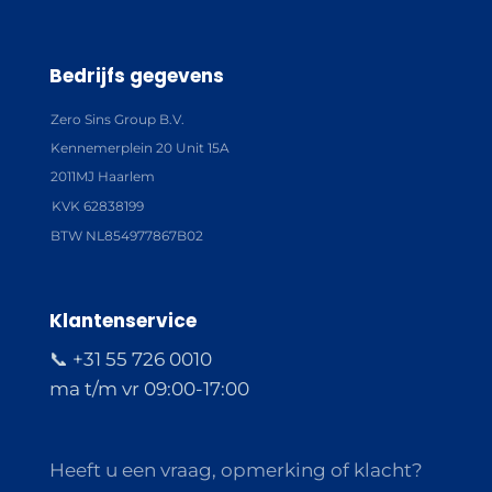
Bedrijfs gegevens
Zero Sins Group B.V.
Kennemerplein 20 Unit 15A
2011MJ Haarlem
KVK 62838199
BTW NL854977867B02
Klantenservice
📞 +31 55 726 0010
ma t/m vr 09:00-17:00
Heeft u een vraag, opmerking of klacht?