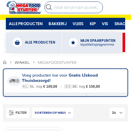
ALLE PRODUCTEN
BAKKERIJ
VLEES
KIP
VIS
SNACKS
MIJN SPAARPUNTEN
ALLE PRODUCTEN
loyaliteitsprogramma
WINKEL
MEGAFOODSTUNTER
Voeg producten toe voor
Gratis IJskoud
🚛❄️
Thuisbezorgd
!
🇳🇱 NL: nog
€ 100,00
|
🇧🇪 BE: nog
€ 150,00
FILTER
THT:
28-
03-
2027