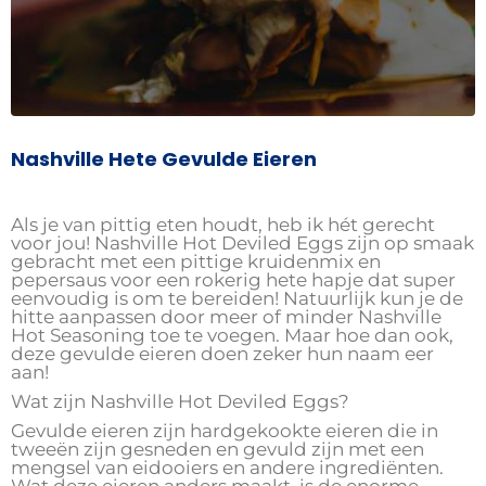
Nashville Hete Gevulde Eieren
Als je van pittig eten houdt, heb ik hét gerecht
voor jou! Nashville Hot Deviled Eggs zijn op smaak
gebracht met een pittige kruidenmix en
pepersaus voor een rokerig hete hapje dat super
eenvoudig is om te bereiden! Natuurlijk kun je de
hitte aanpassen door meer of minder Nashville
Hot Seasoning toe te voegen. Maar hoe dan ook,
deze gevulde eieren doen zeker hun naam eer
aan!
Wat zijn Nashville Hot Deviled Eggs?
Gevulde eieren zijn hardgekookte eieren die in
tweeën zijn gesneden en gevuld zijn met een
mengsel van eidooiers en andere ingrediënten.