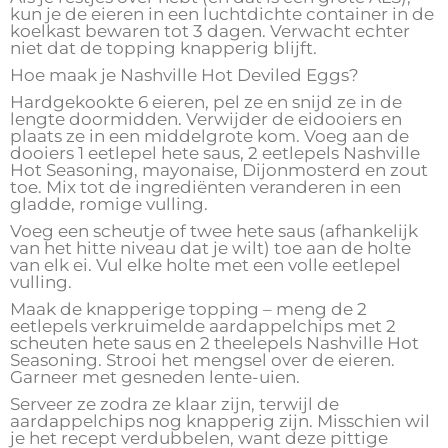
kun je de eieren in een luchtdichte container in de
koelkast bewaren tot 3 dagen. Verwacht echter
niet dat de topping knapperig blijft.
Hoe maak je Nashville Hot Deviled Eggs?
Hardgekookte 6 eieren, pel ze en snijd ze in de
lengte doormidden. Verwijder de eidooiers en
plaats ze in een middelgrote kom. Voeg aan de
dooiers 1 eetlepel hete saus, 2 eetlepels Nashville
Hot Seasoning, mayonaise, Dijonmosterd en zout
toe. Mix tot de ingrediënten veranderen in een
gladde, romige vulling.
Voeg een scheutje of twee hete saus (afhankelijk
van het hitte niveau dat je wilt) toe aan de holte
van elk ei. Vul elke holte met een volle eetlepel
vulling.
Maak de knapperige topping – meng de 2
eetlepels verkruimelde aardappelchips met 2
scheuten hete saus en 2 theelepels Nashville Hot
Seasoning. Strooi het mengsel over de eieren.
Garneer met gesneden lente-uien.
Serveer ze zodra ze klaar zijn, terwijl de
aardappelchips nog knapperig zijn. Misschien wil
je het recept verdubbelen, want deze pittige