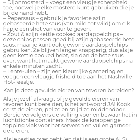
– Dijonmosterd – voegt een vleugje scherpheid
toe, hoewel je elke mosterd kunt gebruiken die je
bij de hand hebt.
– Pepersaus – gebruik je favoriete azijn
gebaseerde hete saus (van mild tot wild) om elk
hapje een shot van vuur te geven.
– Zout & azijn kettle cooked aardappelchips –
deze chips passen goed bij azijn gebaseerde hete
saus, maar je kunt ook gewone aardappelchips
gebruiken. Ze blijven langer knapperig, dus als je
geen kettle cooked hebt, sla dan de hete saus
over, want het maakt gewone aardappelchips na
enkele minuten zacht.
– Lente-uien – zijn een kleurrijke garnering en
voegen een vleugje frisheid toe aan het Nashville
Hot-feestje.
Kan je deze gevulde eieren van tevoren bereiden?
Als je jezelf afvraagt of je gevulde eieren van
tevoren kunt bereiden, is het antwoord JA! Kook
eerst de eieren, pel ze en snijd ze middendoor.
Bereid vervolgens de vulling voor en bewaar het in
luchtdichte containers. Maak de knapperige
topping vlak voor het serveren en vul en garneer
de eieren.
Als je restjes over hebt (en dat is een grote ALS),