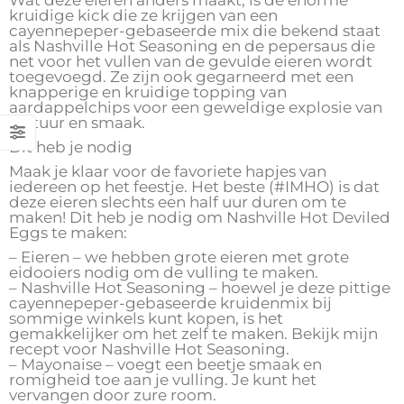
Wat deze eieren anders maakt, is de enorme
kruidige kick die ze krijgen van een
cayennepeper-gebaseerde mix die bekend staat
als Nashville Hot Seasoning en de pepersaus die
net voor het vullen van de gevulde eieren wordt
toegevoegd. Ze zijn ook gegarneerd met een
knapperige en kruidige topping van
aardappelchips voor een geweldige explosie van
textuur en smaak.
Dit heb je nodig
Maak je klaar voor de favoriete hapjes van
iedereen op het feestje. Het beste (#IMHO) is dat
deze eieren slechts een half uur duren om te
maken! Dit heb je nodig om Nashville Hot Deviled
Eggs te maken:
– Eieren – we hebben grote eieren met grote
eidooiers nodig om de vulling te maken.
– Nashville Hot Seasoning – hoewel je deze pittige
cayennepeper-gebaseerde kruidenmix bij
sommige winkels kunt kopen, is het
gemakkelijker om het zelf te maken. Bekijk mijn
recept voor Nashville Hot Seasoning.
– Mayonaise – voegt een beetje smaak en
romigheid toe aan je vulling. Je kunt het
vervangen door zure room.