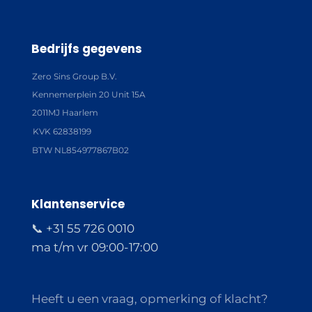
Bedrijfs gegevens
Zero Sins Group B.V.
Kennemerplein 20 Unit 15A
2011MJ Haarlem
KVK 62838199
BTW NL854977867B02
Klantenservice
📞 +31 55 726 0010
ma t/m vr 09:00-17:00
Heeft u een vraag, opmerking of klacht?