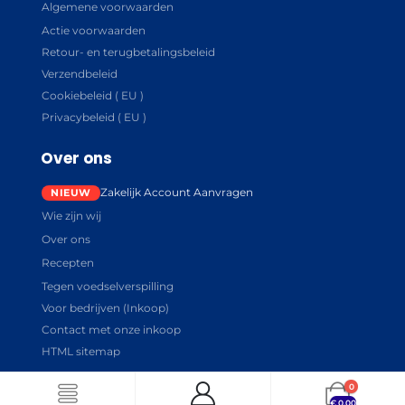
Algemene voorwaarden
Actie voorwaarden
Retour- en terugbetalingsbeleid
Verzendbeleid
Cookiebeleid ( EU )
Privacybeleid ( EU )
Over ons
Zakelijk Account Aanvragen
Wie zijn wij
Over ons
Recepten
Tegen voedselverspilling
Voor bedrijven (Inkoop)
Contact met onze inkoop
HTML sitemap
0
€
0.00