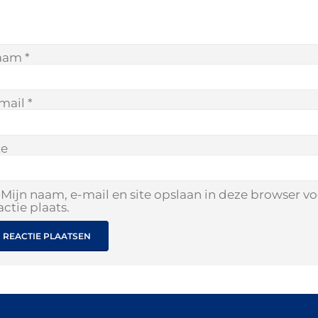
aam
*
mail
*
te
Mijn naam, e-mail en site opslaan in deze browser v
actie plaats.