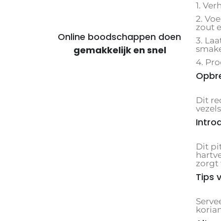
1. Ver
2. Vo
zout 
Online boodschappen doen
3. Laa
smake
voor voordelige maaltijden
4. Pr
Opbre
Dit re
vezels
Intro
Dit pi
hartv
zorgt 
Tips 
Serve
korian