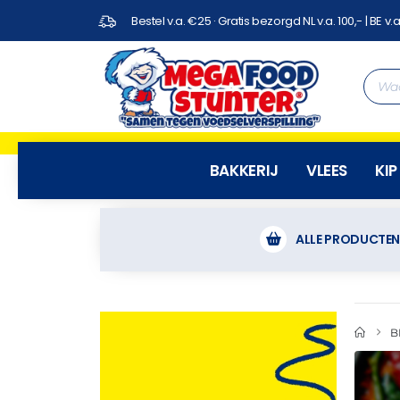
Bestel v.a. €25 · Gratis bezorgd NL v.a. 100,- | BE v.a
BAKKERIJ
VLEES
KIP
ALLE PRODUCTE
B