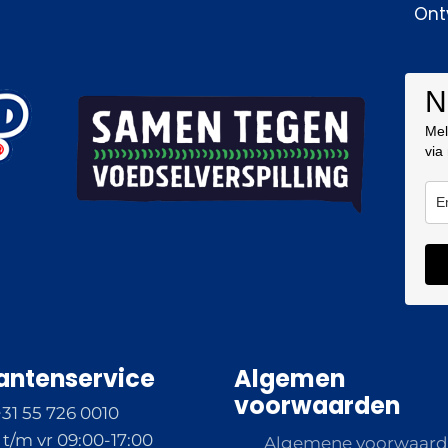
Ont
N
Mel
via
antenservice
Algemen
voorwaarden
+31 55 726 0010
t/m vr 09:00-17:00
Algemene voorwaar