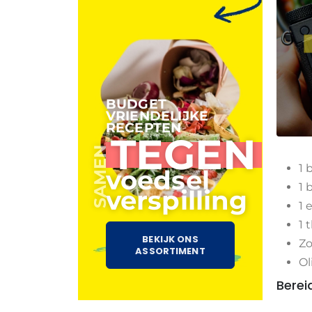
BUDGET
VRIENDELIJKE
RECEPTEN
TEGEN
SAMEN
1 
voedsel
1 
verspilling
1 
1 
BEKIJK ONS
Zo
ASSORTIMENT
Ol
Berei