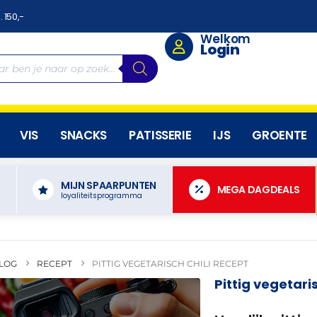
. 150,-
Welkom
Login
VIS
SNACKS
PATISSERIE
IJS
GROENTE
MIJN SPAARPUNTEN
N
MEGA DAGDEALS
loyaliteitsprogramma
LOG
RECEPT
PITTIG VEGETARISCH CHILI RECEPT
Pittig vegetaris