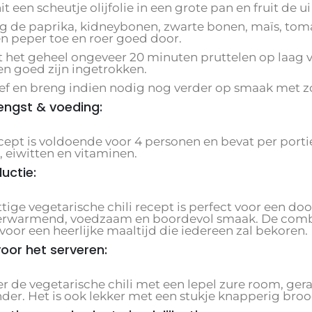
hit een scheutje olijfolie in een grote pan en fruit de u
eg de paprika, kidneybonen, zwarte bonen, maïs, tom
en peper toe en roer goed door.
t het geheel ongeveer 20 minuten pruttelen op laag v
n goed zijn ingetrokken.
oef en breng indien nodig nog verder op smaak met z
ngst & voeding:
cept is voldoende voor 4 personen en bevat per portie
, eiwitten en vitaminen.
ductie:
ttige vegetarische chili recept is perfect voor een d
erwarmend, voedzaam en boordevol smaak. De combi
voor een heerlijke maaltijd die iedereen zal bekoren.
voor het serveren:
er de vegetarische chili met een lepel zure room, ger
der. Het is ook lekker met een stukje knapperig brood 