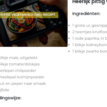
Heerlijk pitti
Ingrediënten:
1 grote ui, gesnip
2 teentjes knofloo
1 rode paprika, in 
1 blikje kidneybo
1 blikje zwarte bo
blikje maïs, uitgelekt
blikje tomatenblokjes
eetlepel chilipoeder
theelepel komijnpoeder
ut en peper naar smaak
ijfolie
dingswijze: