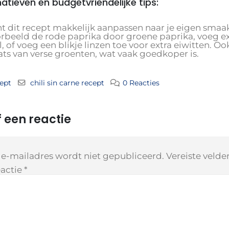
natieven en budgetvriendelijke tips:
t dit recept makkelijk aanpassen naar je eigen smaak
orbeeld de rode paprika door groene paprika, voeg ex
, of voeg een blikje linzen toe voor extra eiwitten. O
ats van verse groenten, wat vaak goedkoper is.
ept
chili sin carne recept
0 Reacties
 een reactie
 e-mailadres wordt niet gepubliceerd.
Vereiste veld
actie
*