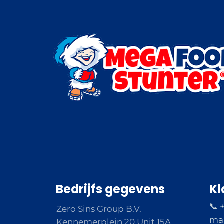
Bedrijfs gegevens
Kl
📞 
Zero Sins Group B.V.
ma 
Kennemerplein 20 Unit 15A