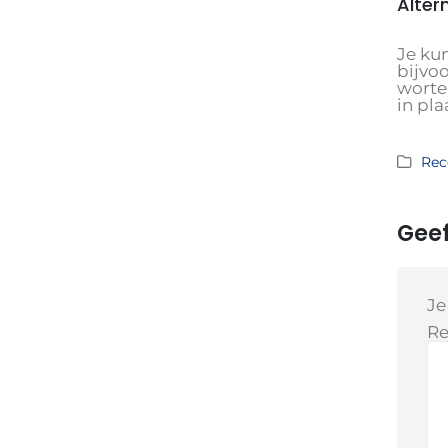
Alter
Je kun
bijvo
wortel
in pla
Rec
Geef
Je
Re