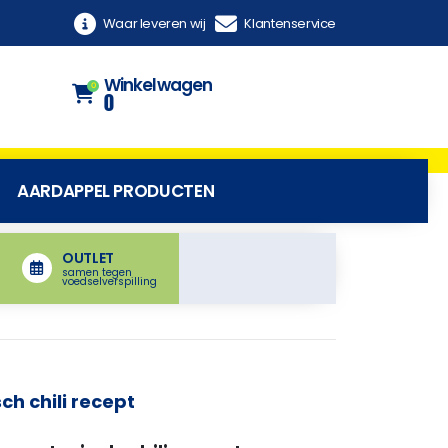
Waar leveren wij
Klantenservice
Winkelwagen
0
0
AARDAPPEL PRODUCTEN
OUTLET
samen tegen
voedselverspilling
ch chili recept