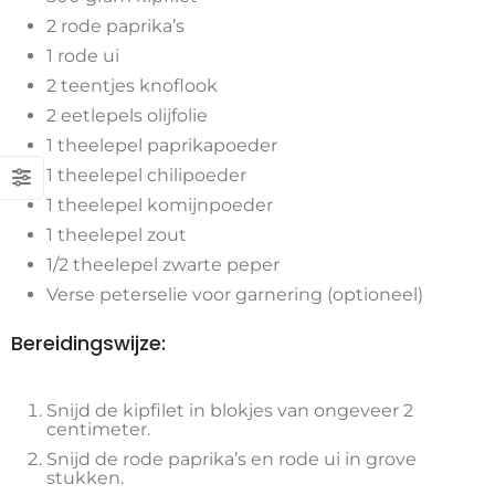
2 rode paprika’s
1 rode ui
2 teentjes knoflook
2 eetlepels olijfolie
1 theelepel paprikapoeder
1 theelepel chilipoeder
1 theelepel komijnpoeder
1 theelepel zout
1/2 theelepel zwarte peper
Verse peterselie voor garnering (optioneel)
Bereidingswijze:
Snijd de kipfilet in blokjes van ongeveer 2
centimeter.
Snijd de rode paprika’s en rode ui in grove
stukken.