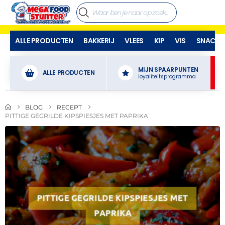
ALLE PRODUCTEN
BAKKERIJ
VLEES
KIP
VIS
SNACKS
MIJN SPAARPUNTEN
ALLE PRODUCTEN
loyaliteitsprogramma
BLOG
RECEPT
PITTIGE GEGRILDE KIPSPIESJES MET PAPRIKA