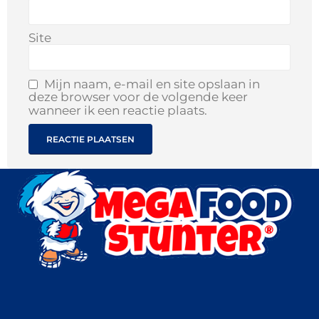
Site
Mijn naam, e-mail en site opslaan in
deze browser voor de volgende keer
wanneer ik een reactie plaats.