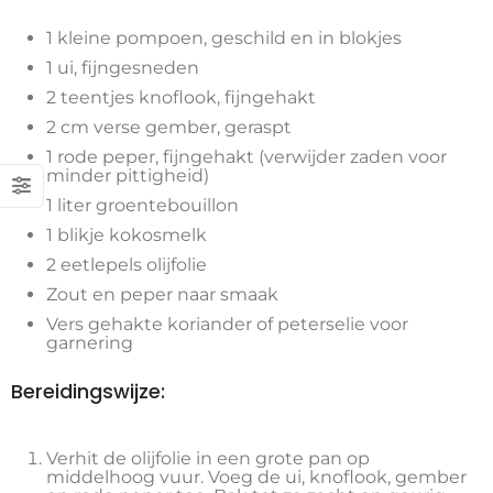
1 kleine pompoen, geschild en in blokjes
1 ui, fijngesneden
2 teentjes knoflook, fijngehakt
2 cm verse gember, geraspt
1 rode peper, fijngehakt (verwijder zaden voor
minder pittigheid)
1 liter groentebouillon
1 blikje kokosmelk
2 eetlepels olijfolie
Zout en peper naar smaak
Vers gehakte koriander of peterselie voor
garnering
Bereidingswijze:
Verhit de olijfolie in een grote pan op
middelhoog vuur. Voeg de ui, knoflook, gember