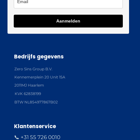
Aanmelden
Bedrijfs gegevens
Zero Sins Group B.V.
Kennemerplein 20 Unit 15A
2011MJ Haarlem
KVK 62838199
BTW NL854977867B02
Klantenservice
📞 +31 55 726 0010