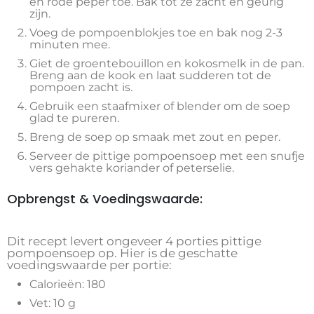
en rode peper toe. Bak tot ze zacht en geurig
zijn.
Voeg de pompoenblokjes toe en bak nog 2-3
minuten mee.
Giet de groentebouillon en kokosmelk in de pan.
Breng aan de kook en laat sudderen tot de
pompoen zacht is.
Gebruik een staafmixer of blender om de soep
glad te pureren.
Breng de soep op smaak met zout en peper.
Serveer de pittige pompoensoep met een snufje
vers gehakte koriander of peterselie.
Opbrengst & Voedingswaarde:
Dit recept levert ongeveer 4 porties pittige
pompoensoep op. Hier is de geschatte
voedingswaarde per portie:
Calorieën: 180
Vet: 10 g