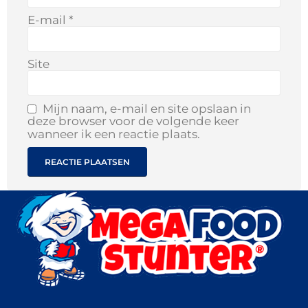
E-mail
*
Site
Mijn naam, e-mail en site opslaan in
deze browser voor de volgende keer
wanneer ik een reactie plaats.