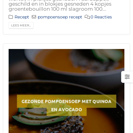
geschild en in blokjes gesneden 4 kopjes
groentebouillon 100 ml slagroom 100...
Recept
pompoensoep recept
0 Reacties
LEES MEER...