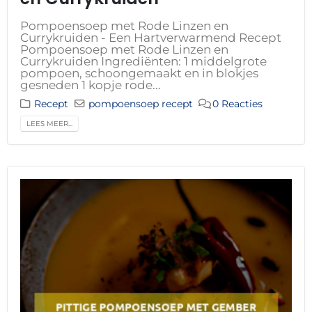
Pompoensoep met Rode Linzen en
Currykruiden - Een Hartverwarmend Recept
Pompoensoep met Rode Linzen en
Currykruiden Ingrediënten: 1 middelgrote
pompoen, schoongemaakt en in blokjes
gesneden 1 kopje rode...
Recept
pompoensoep recept
0 Reacties
LEES MEER...