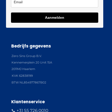
Aanmelden
Bedrijfs gegevens
Zero Sins Group B.V.
Kennemerplein 20 Unit 15A
2011MJ Haarlem
KVK 62838199
BTW NL854977867B02
Klantenservice
📞 +31 55 726 0010