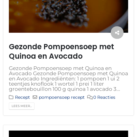
Gezonde Pompoensoep met
Quinoa en Avocado
Gezonde Pompoensoep met Quinoa en
Avocado Gezonde Pompoensoep met Quinoa
en Avocado Ingrediënten: 1 pompoen 1 ui 2
teentjes knoflook 1 wortel 1 prei 1 liter
groentebouillon 100 g quinoa 1 avocado 3...
Recept
pompoensoep recept
0 Reacties
LEES MEER...