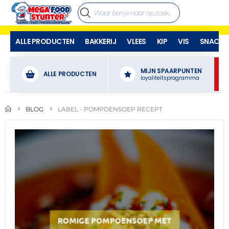
ALLE PRODUCTEN
BAKKERIJ
VLEES
KIP
VIS
SNACKS
MIJN SPAARPUNTEN
ALLE PRODUCTEN
loyaliteitsprogramma
BLOG
LABEL -
POMPOENSOEP RECEPT