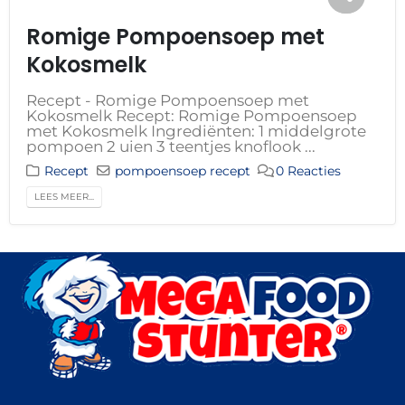
Romige Pompoensoep met
Kokosmelk
Recept - Romige Pompoensoep met
Kokosmelk Recept: Romige Pompoensoep
met Kokosmelk Ingrediënten: 1 middelgrote
pompoen 2 uien 3 teentjes knoflook ...
Recept
pompoensoep recept
0 Reacties
LEES MEER...