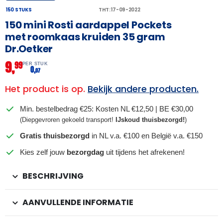
150 STUKS
THT: 17-09-2022
150 mini Rosti aardappel Pockets
met roomkaas kruiden 35 gram
Dr.Oetker
9,
99
PER STUK
0,
07
Het product is op.
Bekijk andere producten.
Min. bestelbedrag €25: Kosten NL €12,50 | BE €30,00
(Diepgevroren gekoeld transport!
IJskoud thuisbezorgd!
)
Gratis thuisbezorgd
in NL v.a. €100 en België v.a. €150
Kies zelf jouw
bezorgdag
uit tijdens het afrekenen!
BESCHRIJVING
AANVULLENDE INFORMATIE