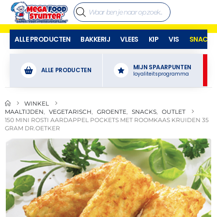
ALLE PRODUCTEN
BAKKERIJ
VLEES
KIP
VIS
SNACKS
MIJN SPAARPUNTEN
ALLE PRODUCTEN
loyaliteitsprogramma
WINKEL
MAALTIJDEN
,
VEGETARISCH
,
GROENTE
,
SNACKS
,
OUTLET
150 MINI ROSTI AARDAPPEL POCKETS MET ROOMKAAS KRUIDEN 35
GRAM DR.OETKER