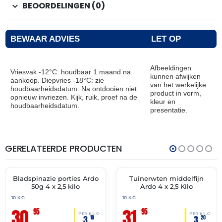
BEOORDELINGEN (0)
BEWAAR ADVIES
LET OP
Afbeeldingen
Vriesvak -12°C: houdbaar 1 maand na
kunnen afwijken
aankoop. Diepvries -18°C: zie
van het werkelijke
houdbaarheidsdatum. Na ontdooien niet
product in vorm,
opnieuw invriezen. Kijk, ruik, proef na de
kleur en
houdbaarheidsdatum.
presentatie.
GERELATEERDE PRODUCTEN
THT:
THT:
16-
31-
04-
03-
2028
2028
Bladspinazie porties Ardo
Tuinerwten middelfijn
✓ VAST ASSORTIMENT
✓ VAST ASSORTIMENT
50g 4 x 2,5 kilo
Ardo 4 x 2,5 Kilo
10 KG
10 KG
30,
31,
95
95
PER KILO
PER KILO
3,
3,
10
20