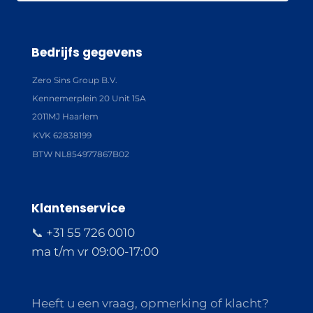
Bedrijfs gegevens
Zero Sins Group B.V.
Kennemerplein 20 Unit 15A
2011MJ Haarlem
KVK 62838199
BTW NL854977867B02
Klantenservice
📞 +31 55 726 0010
ma t/m vr 09:00-17:00
Heeft u een vraag, opmerking of klacht?