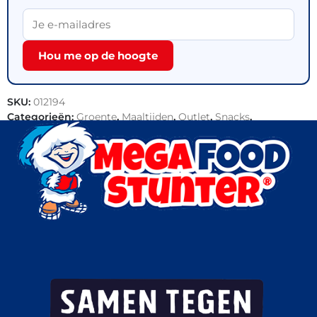
Hou me op de hoogte
SKU:
012194
Categorieën:
Groente
,
Maaltijden
,
Outlet
,
Snacks
,
Vegetarisch