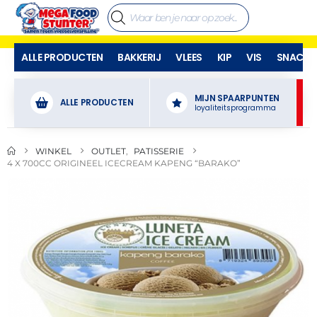
ALLE PRODUCTEN
BAKKERIJ
VLEES
KIP
VIS
SNACKS
MIJN SPAARPUNTEN
ALLE PRODUCTEN
loyaliteitsprogramma
WINKEL
OUTLET
,
PATISSERIE
4 X 700CC ORIGINEEL ICECREAM KAPENG “BARAKO”