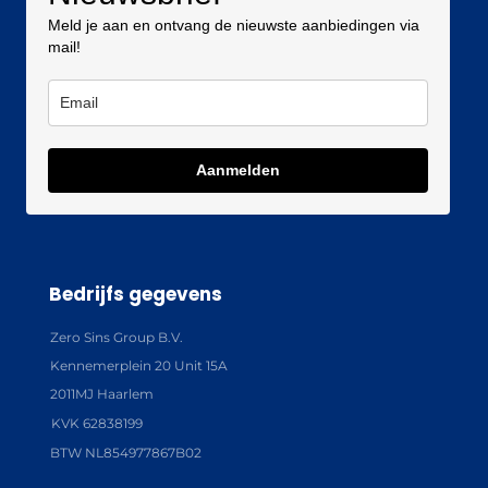
Meld je aan en ontvang de nieuwste aanbiedingen via
mail!
Aanmelden
Bedrijfs gegevens
Zero Sins Group B.V.
Kennemerplein 20 Unit 15A
2011MJ Haarlem
KVK 62838199
BTW NL854977867B02