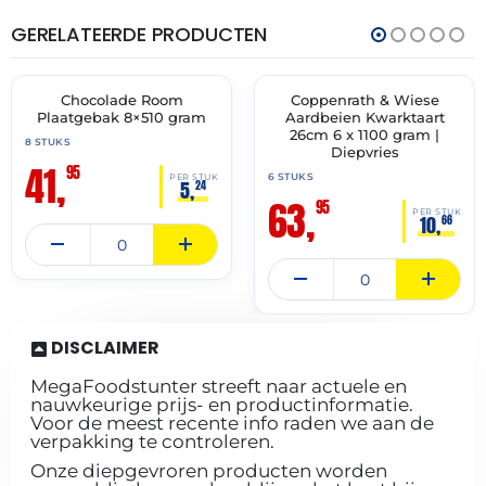
GERELATEERDE PRODUCTEN
THT:
THT:
30-
30-
11-
11-
2027
2027
Chocolade Room
Coppenrath & Wiese
✓ VAST ASSORTIMENT
✓ VAST ASSORTIMENT
Plaatgebak 8×510 gram
Aardbeien Kwarktaart
26cm 6 x 1100 gram |
8 STUKS
Diepvries
41,
95
6 STUKS
PER STUK
5,
24
63,
95
PER STUK
10,
66
DISCLAIMER
MegaFoodstunter streeft naar actuele en
nauwkeurige prijs- en productinformatie.
Voor de meest recente info raden we aan de
verpakking te controleren.
Onze diepgevroren producten worden