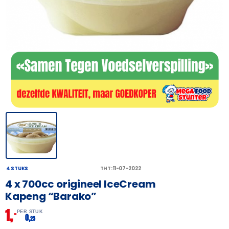
4 STUKS
THT: 11-07-2022
4 x 700cc origineel IceCream
Kapeng “Barako”
1,
–
PER STUK
0,
25