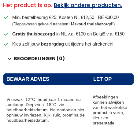
Het product is op.
Bekijk andere producten.
Min. bestelbedrag €25: Kosten NL €12,50 | BE €30,00
(Diepgevroren gekoeld transport!
IJskoud thuisbezorgd!
)
Gratis thuisbezorgd
in NL v.a. €100 en België v.a. €150
Kies zelf jouw
bezorgdag
uit tijdens het afrekenen!
BEOORDELINGEN (0)
BEWAAR ADVIES
LET OP
Afbeeldingen
Vriesvak -12°C: houdbaar 1 maand na
kunnen afwijken
aankoop. Diepvries -18°C: zie
van het werkelijke
houdbaarheidsdatum. Na ontdooien niet
product in vorm,
opnieuw invriezen. Kijk, ruik, proef na de
kleur en
houdbaarheidsdatum.
presentatie.