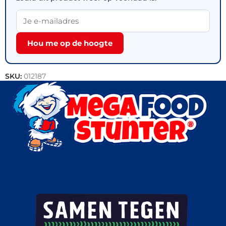
Hou me op de hoogte
SKU:
012187
Categorieën:
Maaltijden
,
Outlet
,
Snacks
,
Vegetarisch