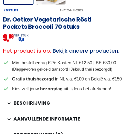
70 STUKS
THT: 24-11-2022
Dr. Oetker Vegetarische Rösti
Pockets Broccoli 70 stuks
9,
99
PER STUK
0,
14
Het product is op.
Bekijk andere producten.
Min. bestelbedrag €25: Kosten NL €12,50 | BE €30,00
(Diepgevroren gekoeld transport!
IJskoud thuisbezorgd!
)
Gratis thuisbezorgd
in NL v.a. €100 en België v.a. €150
Kies zelf jouw
bezorgdag
uit tijdens het afrekenen!
BESCHRIJVING
AANVULLENDE INFORMATIE