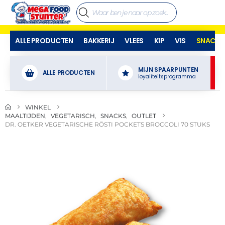
ALLE PRODUCTEN
BAKKERIJ
VLEES
KIP
VIS
SNACKS
MIJN SPAARPUNTEN
ALLE PRODUCTEN
loyaliteitsprogramma
WINKEL
MAALTIJDEN
,
VEGETARISCH
,
SNACKS
,
OUTLET
DR. OETKER VEGETARISCHE RÖSTI POCKETS BROCCOLI 70 STUKS