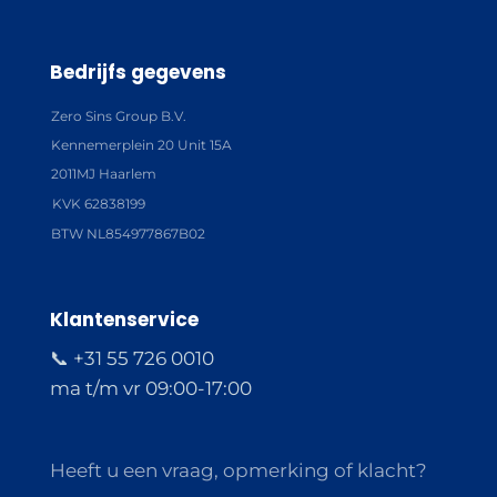
Bedrijfs gegevens
Zero Sins Group B.V.
Kennemerplein 20 Unit 15A
2011MJ Haarlem
KVK 62838199
BTW NL854977867B02
Klantenservice
📞 +31 55 726 0010
ma t/m vr 09:00-17:00
Heeft u een vraag, opmerking of klacht?