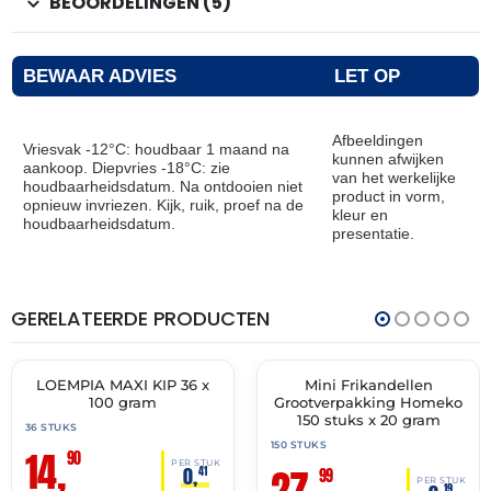
BEOORDELINGEN (5)
BEWAAR ADVIES
LET OP
Afbeeldingen
Vriesvak -12°C: houdbaar 1 maand na
kunnen afwijken
aankoop. Diepvries -18°C: zie
van het werkelijke
houdbaarheidsdatum. Na ontdooien niet
product in vorm,
opnieuw invriezen. Kijk, ruik, proef na de
kleur en
houdbaarheidsdatum.
presentatie.
GERELATEERDE PRODUCTEN
THT:
THT:
19-
30-
04-
06-
2027
2027
LOEMPIA MAXI KIP 36 x
Mini Frikandellen
🔥 OP=OP
✓ VAST ASSORTIMENT
100 gram
Grootverpakking Homeko
150 stuks x 20 gram
36 STUKS
150 STUKS
14,
90
PER STUK
27,
0,
41
99
PER STUK
19