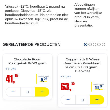
Afbeeldingen
Vriesvak -12°C: houdbaar 1 maand na
kunnen afwijken
aankoop. Diepvries -18°C: zie
van het werkelijke
houdbaarheidsdatum. Na ontdooien niet
product in vorm,
opnieuw invriezen. Kijk, ruik, proef na de
kleur en
houdbaarheidsdatum.
presentatie.
GERELATEERDE PRODUCTEN
THT:
THT:
30-
30-
11-
11-
2027
2027
Chocolade Room
Coppenrath & Wiese
✓ VAST ASSORTIMENT
✓ VAST ASSORTIMENT
Plaatgebak 8×510 gram
Aardbeien Kwarktaart
26cm 6 x 1100 gram |
8 STUKS
Diepvries
41,
95
6 STUKS
PER STUK
5,
24
63,
95
PER STUK
10,
66