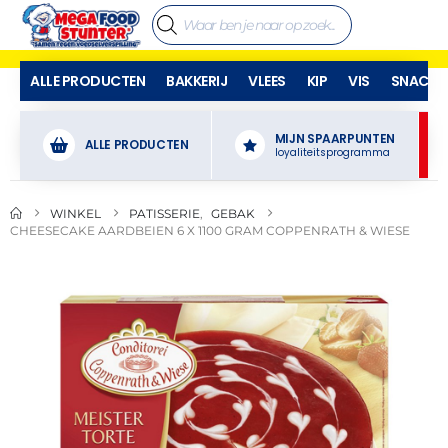
ALLE PRODUCTEN
BAKKERIJ
VLEES
KIP
VIS
SNACKS
MIJN SPAARPUNTEN
ALLE PRODUCTEN
loyaliteitsprogramma
WINKEL
PATISSERIE
,
GEBAK
CHEESECAKE AARDBEIEN 6 X 1100 GRAM COPPENRATH & WIESE