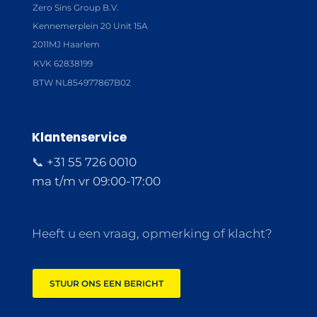
Zero Sins Group B.V.
Kennemerplein 20 Unit 15A
2011MJ Haarlem
KVK 62838199
BTW NL854977867B02
Klantenservice
📞 +31 55 726 0010
ma t/m vr 09:00-17:00
Heeft u een vraag, opmerking of klacht?
STUUR ONS EEN BERICHT