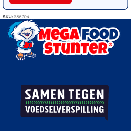
SKU:
686704
Categorieën:
Gebak
,
Patisserie