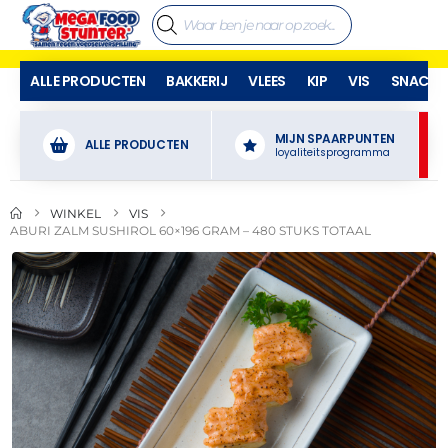
ALLE PRODUCTEN
BAKKERIJ
VLEES
KIP
VIS
SNACKS
MIJN SPAARPUNTEN
ALLE PRODUCTEN
loyaliteitsprogramma
WINKEL
VIS
ABURI ZALM SUSHIROL 60×196 GRAM – 480 STUKS TOTAAL