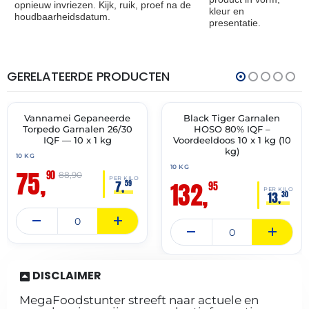
opnieuw invriezen. Kijk, ruik, proef na de
kleur en
houdbaarheidsdatum.
presentatie.
GERELATEERDE PRODUCTEN
THT:
THT:
24-
30-
08-
10-
2026
2027
Vannamei Gepaneerde
Black Tiger Garnalen
🔥 OP=OP
✓ VAST ASSORTIMENT
Torpedo Garnalen 26/30
HOSO 80% IQF –
IQF — 10 x 1 kg
Voordeeldoos 10 x 1 kg (10
kg)
10 KG
10 KG
75,
90
88,90
PER KILO
132,
7,
59
95
PER KILO
13,
30
DISCLAIMER
MegaFoodstunter streeft naar actuele en