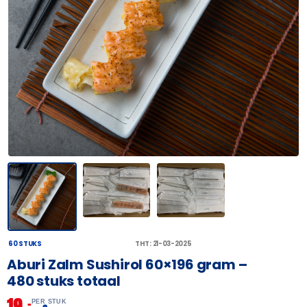
60 STUKS
THT: 21-03-2025
Aburi Zalm Sushirol 60×196 gram –
480 stuks totaal
19,
–
PER STUK