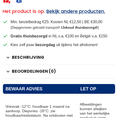
0,
32
Het product is op.
Bekijk andere producten.
Min. bestelbedrag €25: Kosten NL €12,50 | BE €30,00
(Diepgevroren gekoeld transport!
IJskoud thuisbezorgd!
)
Gratis thuisbezorgd
in NL v.a. €100 en België v.a. €150
Kies zelf jouw
bezorgdag
uit tijdens het afrekenen!
BESCHRIJVING
BEOORDELINGEN (0)
BEWAAR ADVIES
LET OP
Afbeeldingen
Vriesvak -12°C: houdbaar 1 maand na
kunnen afwijken
aankoop. Diepvries -18°C: zie
van het werkelijke
houdbaarheidsdatum. Na ontdooien niet
product in vorm,