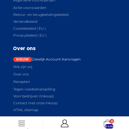
Algemene voorwaarden
Actie voorwaarden
Retour- en terugbetalingsbeleid
Verzendbeleid
Cookiebeleid ( EU )
Privacybeleid ( EU )
Over ons
Zakelijk Account Aanvragen
Wie zijn wij
Over ons
Recepten
Tegen voedselverspilling
Voor bedrijven (Inkoop)
Contact met onze inkoop
HTML sitemap
0
€
0.00