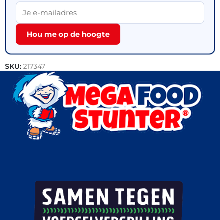
Hou me op de hoogte
SKU:
217347
Categorieën:
Bakkerij
,
Outlet