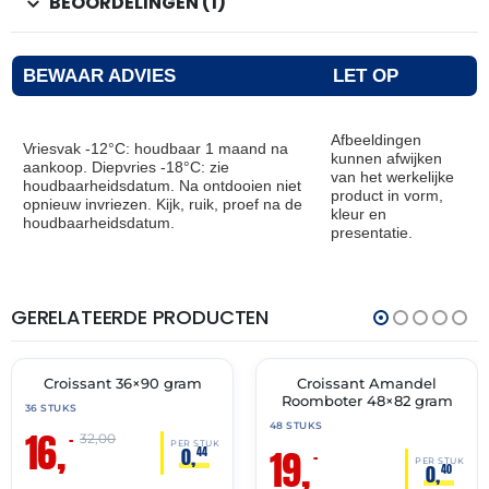
BEOORDELINGEN (1)
BEWAAR ADVIES
LET OP
Afbeeldingen
Vriesvak -12°C: houdbaar 1 maand na
kunnen afwijken
aankoop. Diepvries -18°C: zie
van het werkelijke
houdbaarheidsdatum. Na ontdooien niet
product in vorm,
opnieuw invriezen. Kijk, ruik, proef na de
kleur en
houdbaarheidsdatum.
presentatie.
GERELATEERDE PRODUCTEN
THT:
THT:
30-
30-
06-
04-
2027
2027
Croissant 36×90 gram
Croissant Amandel
🔥 OP=OP
🔥 OP=OP
Roomboter 48×82 gram
36 STUKS
48 STUKS
16,
–
32,00
PER STUK
19,
0,
44
–
PER STUK
0,
40