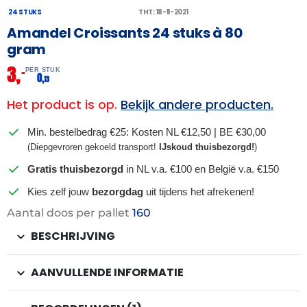
24 STUKS
THT: 18-11-2021
Amandel Croissants 24 stuks à 80
gram
3,
–
PER STUK
0,
13
Het product is op.
Bekijk andere producten.
Min. bestelbedrag €25: Kosten NL €12,50 | BE €30,00
(Diepgevroren gekoeld transport!
IJskoud thuisbezorgd!
)
Gratis thuisbezorgd
in NL v.a. €100 en België v.a. €150
Kies zelf jouw
bezorgdag
uit tijdens het afrekenen!
Aantal doos per pallet
160
BESCHRIJVING
AANVULLENDE INFORMATIE