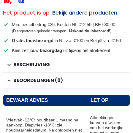
0,
40
Het product is op.
Bekijk andere producten.
Min. bestelbedrag €25: Kosten NL €12,50 | BE €30,00
(Diepgevroren gekoeld transport!
IJskoud thuisbezorgd!
)
Gratis thuisbezorgd
in NL v.a. €100 en België v.a. €150
Kies zelf jouw
bezorgdag
uit tijdens het afrekenen!
BESCHRIJVING
BEOORDELINGEN (0)
BEWAAR ADVIES
LET OP
Afbeeldingen
Vriesvak -12°C: houdbaar 1 maand na
kunnen afwijken
aankoop. Diepvries -18°C: zie
van het werkelijke
houdbaarheidsdatum. Na ontdooien niet
product in vorm,