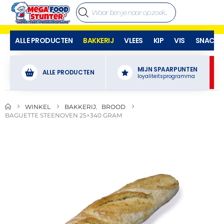
ALLE PRODUCTEN
BAKKERIJ
VLEES
KIP
VIS
SNACKS
MIJN SPAARPUNTEN
ALLE PRODUCTEN
loyaliteitsprogramma
WINKEL
BAKKERIJ
,
BROOD
BAGUETTE STEENOVEN 25×340 GRAM