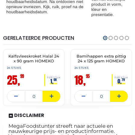
houdbaarheidsdatum. Na ontdooien niet
product in vorm,
opnieuw invriezen. Kijk, ruik, proef na de
kleur en
houdbaarheidsdatum.
presentatie.
GERELATEERDE PRODUCTEN
THT:
THT:
15-
07-
07-
07-
2027
2027
Kalfsvleeskroket Halal 24
Bamihappen extra pittig
✓ VAST ASSORTIMENT
✓ VAST ASSORTIMENT
x 90 gram HOMEKO
24 x 125 gram HOMEKO
24 STUKS
24 STUKS
25,
18,
99
95
PER STUK
PER STUK
1,
0,
08
79
DISCLAIMER
MegaFoodstunter streeft naar actuele en
nauwkeurige prijs- en productinformatie.