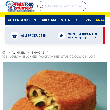
ALLE PRODUCTEN
BAKKERIJ
VLEES
KIP
VIS
SNACKS
MIJN SPAARPUNTEN
ALLE PRODUCTEN
loyaliteitsprogramma
WINKEL
SNACKS
10 KILO BAMI BLOKKEN 100GRAM PER STUK ( DOOS 10 KILO !)