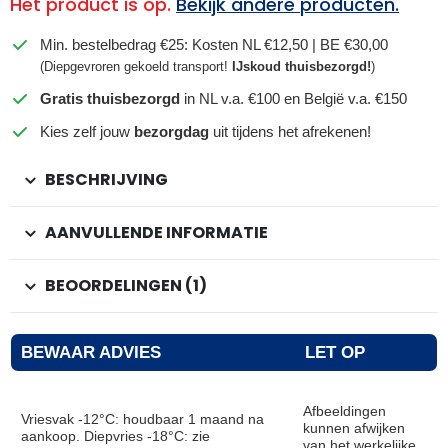
Het product is op.
Bekijk andere producten.
Min. bestelbedrag €25: Kosten NL €12,50 | BE €30,00
(Diepgevroren gekoeld transport!
IJskoud thuisbezorgd!
)
Gratis thuisbezorgd
in NL v.a. €100 en België v.a. €150
Kies zelf jouw
bezorgdag
uit tijdens het afrekenen!
BESCHRIJVING
AANVULLENDE INFORMATIE
BEOORDELINGEN (1)
BEWAAR ADVIES
LET OP
Afbeeldingen
Vriesvak -12°C: houdbaar 1 maand na
kunnen afwijken
aankoop. Diepvries -18°C: zie
van het werkelijke