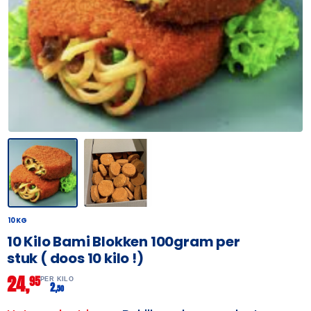
10 KG
10 Kilo Bami Blokken 100gram per
stuk ( doos 10 kilo !)
24,
95
PER KILO
2,
50