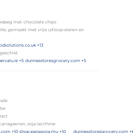
ekdeeg met chocolate chips
nille; gemaakt met vrije uitloop-eieren en
odsolutions.co.uk
+13
 geschikt
ervalu.ie
+5
dunnesstoresgrocery.com
+5
melk
ter
ract
carrageenan, soja‑lecithine
y.com
+10
shop.panagora.mu
+10
dunnesstoresgrocery.com
+