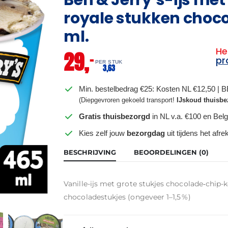
royale stukken choc
ml.
He
29,
–
pr
PER STUK
3,
63
Min. bestelbedrag €25: Kosten NL €12,50 | 
(Diepgevroren gekoeld transport!
IJskoud thuisbe
Gratis thuisbezorgd
in NL v.a. €100 en Belg
Kies zelf jouw
bezorgdag
uit tijdens het afr
BESCHRIJVING
BEOORDELINGEN (0)
Vanille-ijs met grote stukjes chocolade‑chip
chocoladestukjes (ongeveer 1–1,5 %)