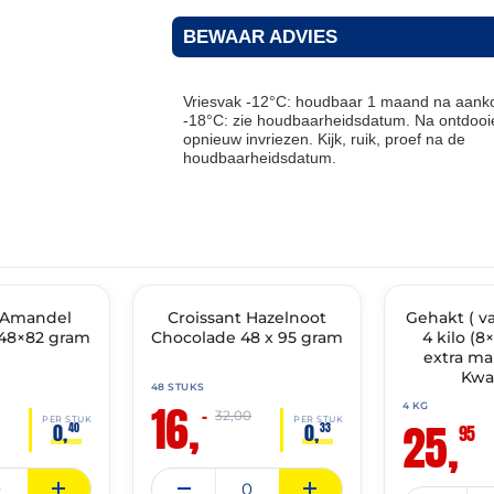
BEWAAR ADVIES
Vriesvak -12°C: houdbaar 1 maand na aanko
-18°C: zie houdbaarheidsdatum. Na ontdooie
opnieuw invriezen. Kijk, ruik, proef na de
houdbaarheidsdatum.
THT: 31-05-2027
THT: 13-07-2027
t Amandel
🔥 OP=OP
Croissant Hazelnoot
Gehakt ( v
✓ VAST ASSOR
48×82 gram
Chocolade 48 x 95 gram
4 kilo (
extra ma
Kwal
48 STUKS
16,
4 KG
–
32,00
25,
PER STUK
PER STUK
0,
0,
40
33
95