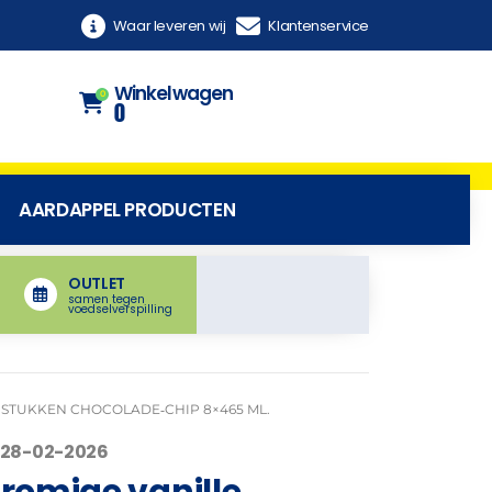
Waar leveren wij
Klantenservice
Winkelwagen
0
0
AARDAPPEL PRODUCTEN
OUTLET
samen tegen
voedselverspilling
LE STUKKEN CHOCOLADE‑CHIP 8×465 ML.
 28-02-2026
 romige vanille,