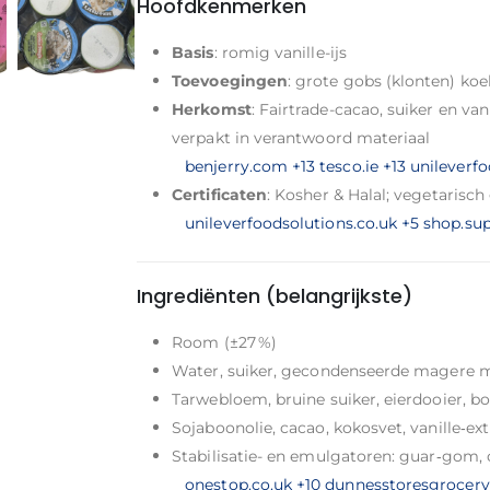
Hoofdkenmerken
Basis
: romig vanille-ijs
Toevoegingen
: grote gobs (klonten) ko
Herkomst
: Fairtrade-cacao, suiker en va
verpakt in verantwoord materiaal
benjerry.com
+13
tesco.ie
+13
unileverfo
Certificaten
: Kosher & Halal; vegetarisch
unileverfoodsolutions.co.uk
+5
shop.sup
Ingrediënten (belangrijkste)
Room (±27 %)
Water, suiker, gecondenseerde magere 
Tarwebloem, bruine suiker, eierdooier, bo
Sojaboonolie, cacao, kokosvet, vanille‑ext
Stabilisatie- en emulgatoren: guar‑gom, 
onestop.co.uk
+10
dunnesstoresgrocer