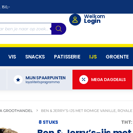
. 150,-
Welkom
Login
VIS
SNACKS
PATISSERIE
IJS
GROENTE
MIJN SPAARPUNTEN
N
MEGA DAGDEALS
loyaliteitsprogramma
A GROOTHANDEL
BEN & JERRY’S-IJS MET ROMIGE VANILLE, ROYA
8 STUKS
THT:
Ben & Jerry’s-ijs met