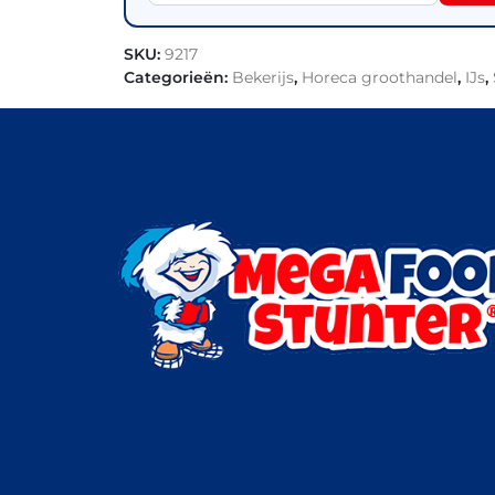
SKU:
9217
Categorieën:
Bekerijs
,
Horeca groothandel
,
IJs
,