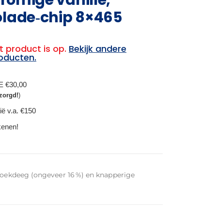
olade‑chip 8×465
t product is op.
Bekijk andere
oducten.
BE €30,00
zorgd!
)
ië v.a. €150
ekenen!
-koekdeeg (ongeveer 16 %) en knapperige