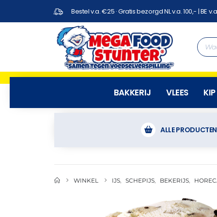
Bestel v.a. €25 · Gratis bezorgd NL v.a. 100,- | BE v.a
BAKKERIJ
VLEES
KIP
ALLE PRODUCTE
WINKEL
IJS
,
SCHEPIJS
,
BEKERIJS
,
HOREC