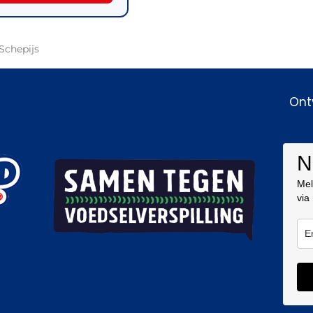
Schepijs
Ont
N
Mel
via