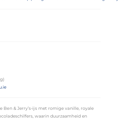
 g)
u.ie
de Ben & Jerry’s-ijs met romige vanille, royale
ocoladeschilfers, waarin duurzaamheid en