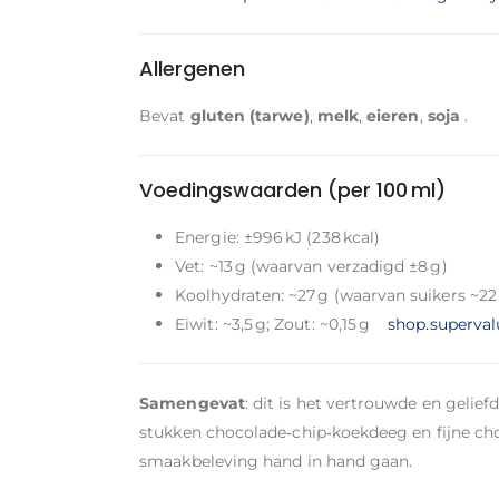
Allergenen
Bevat
gluten (tarwe)
,
melk
,
eieren
,
soja
.
Voedingswaarden (per 100 ml)
Energie: ±996 kJ (238 kcal)
Vet: ~13 g (waarvan verzadigd ±8 g)
Koolhydraten: ~27 g (waarvan suikers ~22
Eiwit: ~3,5 g; Zout: ~0,15 g
shop.superval
Samengevat
: dit is het vertrouwde en gelief
stukken chocolade‑chip‑koekdeeg en fijne ch
smaakbeleving hand in hand gaan.