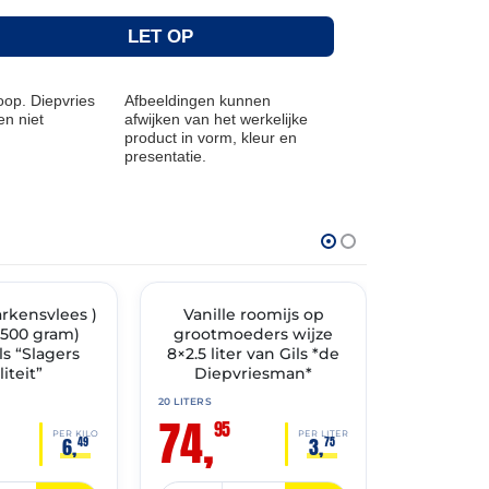
LET OP
op. Diepvries
Afbeeldingen kunnen
n niet
afwijken van het werkelijke
product in vorm, kleur en
presentatie.
THT: 02-07-2028
THT: 31-12-2026
arkensvlees )
TIMENT
✓ VAST ASSORTIMENT
Vanille roomijs op
🔥 OP=OP
Croissan
8×500 gram)
grootmoeders wijze
ls “Slagers
8×2.5 liter van Gils *de
iteit”
Diepvriesman*
42 STUKS
17,
20 LITERS
90
74,
95
PER KILO
PER LITER
6,
3,
49
75