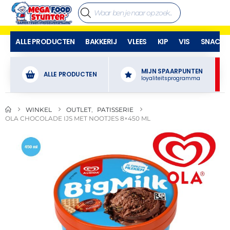
ALLE PRODUCTEN
BAKKERIJ
VLEES
KIP
VIS
SNACKS
MIJN SPAARPUNTEN
ALLE PRODUCTEN
loyaliteitsprogramma
WINKEL
OUTLET
,
PATISSERIE
OLA CHOCOLADE IJS MET NOOTJES 8×450 ML