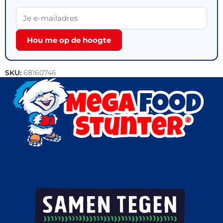
Hou me op de hoogte
SKU:
68160746
Categorieën:
Outlet
,
Patisserie