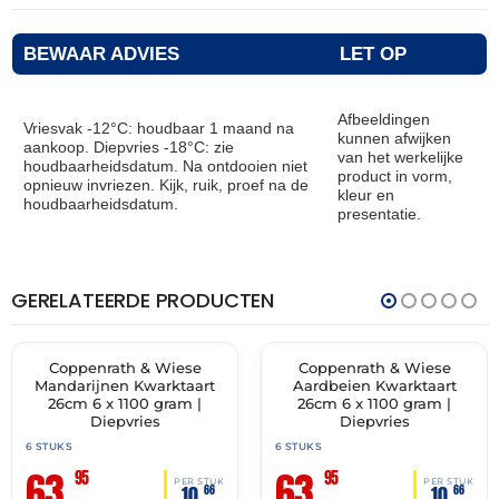
BEWAAR ADVIES
LET OP
Afbeeldingen
Vriesvak -12°C: houdbaar 1 maand na
kunnen afwijken
aankoop. Diepvries -18°C: zie
van het werkelijke
houdbaarheidsdatum. Na ontdooien niet
product in vorm,
opnieuw invriezen. Kijk, ruik, proef na de
kleur en
houdbaarheidsdatum.
presentatie.
GERELATEERDE PRODUCTEN
THT:
THT:
30-
30-
11-
11-
2027
2027
Coppenrath & Wiese
Coppenrath & Wiese
✓ VAST ASSORTIMENT
✓ VAST ASSORTIMENT
Mandarijnen Kwarktaart
Aardbeien Kwarktaart
26cm 6 x 1100 gram |
26cm 6 x 1100 gram |
Diepvries
Diepvries
6 STUKS
6 STUKS
63,
63,
95
95
PER STUK
PER STUK
10,
10,
66
66