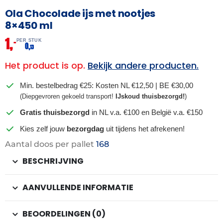
Ola Chocolade ijs met nootjes
8×450 ml
1,
–
PER STUK
0,
13
Het product is op.
Bekijk andere producten.
Min. bestelbedrag €25: Kosten NL €12,50 | BE €30,00
(Diepgevroren gekoeld transport!
IJskoud thuisbezorgd!
)
Gratis thuisbezorgd
in NL v.a. €100 en België v.a. €150
Kies zelf jouw
bezorgdag
uit tijdens het afrekenen!
Aantal doos per pallet
168
BESCHRIJVING
AANVULLENDE INFORMATIE
BEOORDELINGEN (0)