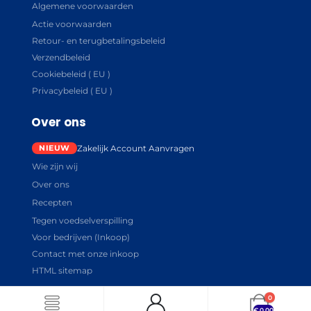
Algemene voorwaarden
Actie voorwaarden
Retour- en terugbetalingsbeleid
Verzendbeleid
Cookiebeleid ( EU )
Privacybeleid ( EU )
Over ons
Zakelijk Account Aanvragen
Wie zijn wij
Over ons
Recepten
Tegen voedselverspilling
Voor bedrijven (Inkoop)
Contact met onze inkoop
HTML sitemap
0
€
0.00