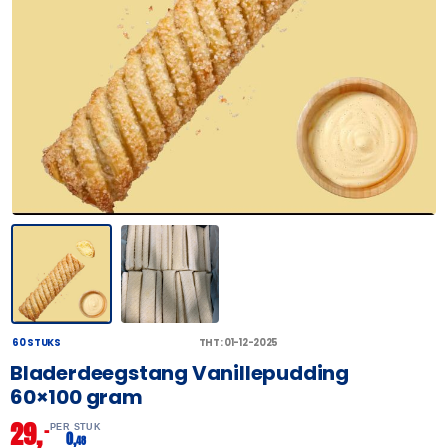
60 STUKS
THT: 01-12-2025
Bladerdeegstang Vanillepudding
60×100 gram
29,
–
PER STUK
0,
48