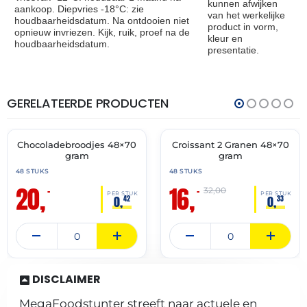
kunnen afwijken
aankoop. Diepvries -18°C: zie
van het werkelijke
houdbaarheidsdatum. Na ontdooien niet
product in vorm,
opnieuw invriezen. Kijk, ruik, proef na de
kleur en
houdbaarheidsdatum.
presentatie.
GERELATEERDE PRODUCTEN
THT:
THT:
31-
28-
07-
02-
2027
2027
Chocoladebroodjes 48×70
Croissant 2 Granen 48×70
🔥 OP=OP
🔥 OP=OP
gram
gram
48 STUKS
48 STUKS
20,
16,
–
–
32,00
PER STUK
PER STUK
0,
0,
42
33
DISCLAIMER
MegaFoodstunter streeft naar actuele en