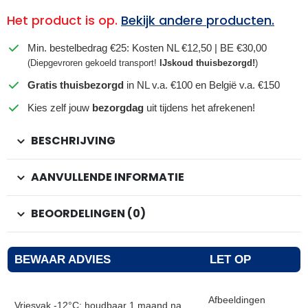
Het product is op.
Bekijk andere producten.
Min. bestelbedrag €25: Kosten NL €12,50 | BE €30,00
(Diepgevroren gekoeld transport!
IJskoud thuisbezorgd!
)
Gratis thuisbezorgd
in NL v.a. €100 en België v.a. €150
Kies zelf jouw
bezorgdag
uit tijdens het afrekenen!
BESCHRIJVING
AANVULLENDE INFORMATIE
BEOORDELINGEN (0)
BEWAAR ADVIES
LET OP
Afbeeldingen
Vriesvak -12°C: houdbaar 1 maand na