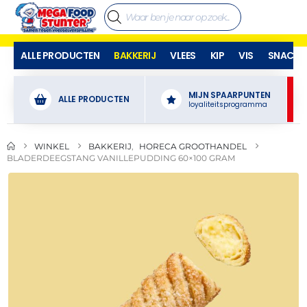
ALLE PRODUCTEN
BAKKERIJ
VLEES
KIP
VIS
SNACKS
MIJN SPAARPUNTEN
ALLE PRODUCTEN
loyaliteitsprogramma
WINKEL
BAKKERIJ
,
HORECA GROOTHANDEL
BLADERDEEGSTANG VANILLEPUDDING 60×100 GRAM