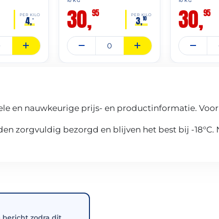
10 KG
10 KG
30,
30,
95
95
PER KILO
PER KILO
4,
3,
–
10
le en nauwkeurige prijs- en productinformatie. Voor
n zorgvuldig bezorgd en blijven het best bij -18°C.
e bericht zodra dit