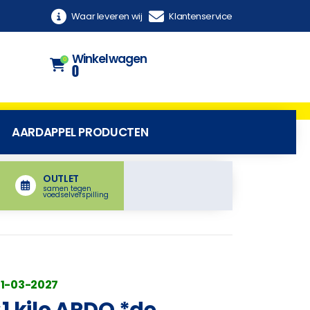
Waar leveren wij
Klantenservice
Winkelwagen
0
0
AARDAPPEL PRODUCTEN
OUTLET
samen tegen
voedselverspilling
31-03-2027
1 kilo ARDO *de