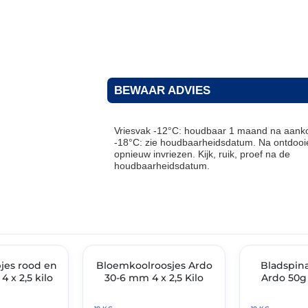
BEWAAR ADVIES
Vriesvak -12°C: houdbaar 1 maand na aanko
-18°C: zie houdbaarheidsdatum. Na ontdooie
opnieuw invriezen. Kijk, ruik, proef na de
houdbaarheidsdatum.
THT: 30-04-2028
THT: 16-04-2028
jes rood en
IMENT
Bloemkoolroosjes Ardo
✓ VAST ASSORTIMENT
✓ VAST ASSOR
Bladspina
 x 2,5 kilo
30-6 mm 4 x 2,5 Kilo
Ardo 50g 