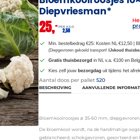
Diepvriesman*
He
25,
–
pr
PER KILO
2,
50
Min. bestelbedrag €25: Kosten NL €12,50 | 
(Diepgevroren gekoeld transport!
IJskoud thuisbe
Gratis thuisbezorgd
in NL v.a. €100 en Belg
Kies zelf jouw
bezorgdag
uit tijdens het afr
Aantal doos per pallet
520
BESCHRIJVING
AANVULLENDE INFORMAT
Bloemkoolroosjes ø 35-60 mm, diepgevroren
De bloemkool wordt, na de handmatige oogst,
geblancheerd, schokgevroren, gesorteerd en l