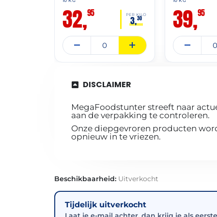
10 KG
10 KG
32,
39,
95
95
PER KILO
3,
30
DISCLAIMER
MegaFoodstunter streeft naar actue
aan de verpakking te controleren.
Onze diepgevroren producten worde
opnieuw in te vriezen.
Beschikbaarheid:
Uitverkocht
Tijdelijk uitverkocht
Laat je e-mail achter, dan krijg je als eerst