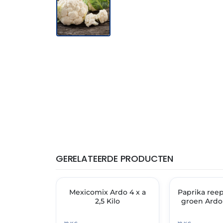
GERELATEERDE PRODUCTEN
THT: 31-05-2028
THT: 31-03-2028
✓ VAST ASSORTIMENT
Mexicomix Ardo 4 x a
Paprika reep
✓ VAST ASSORT
2,5 Kilo
groen Ardo 4