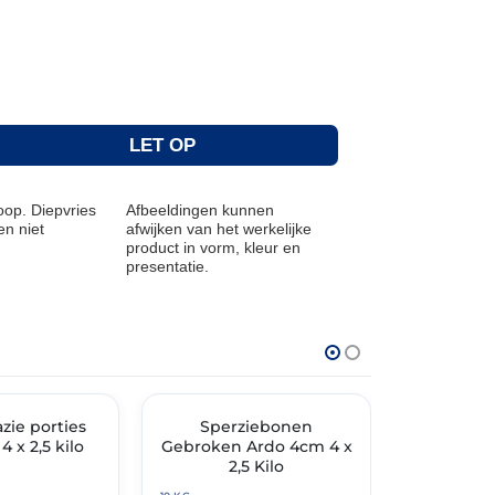
LET OP
op. Diepvries
Afbeeldingen kunnen
n niet
afwijken van het werkelijke
product in vorm, kleur en
presentatie.
THT: 31-05-2028
THT: 31-03-202
TIMENT
zie porties
✓ VAST ASSORTIMENT
Sperziebonen
Tuinerwt
✓ VAST ASSO
4 x 2,5 kilo
Gebroken Ardo 4cm 4 x
Ardo 4
2,5 Kilo