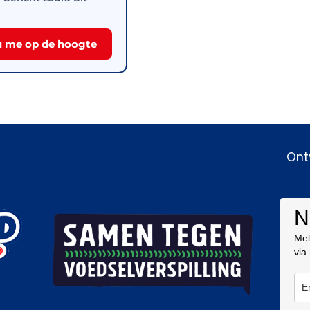
 me op de hoogte
Ont
N
Mel
via