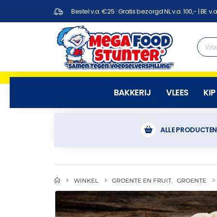
Bestel v.a. €25 · Gratis bezorgd NL v.a. 100,- | BE v.a
BAKKERIJ
VLEES
KIP
ALLE PRODUCTE
WINKEL
GROENTE EN FRUIT
,
GROENTE