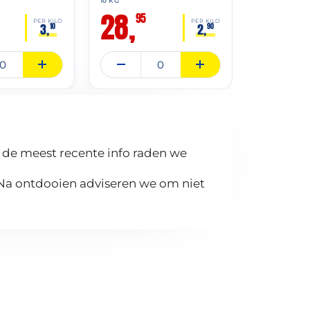
10 KG
10 KG
28,
31,
95
95
PER KILO
PER KILO
3,
2,
10
90
 de meest recente info raden we
 Na ontdooien adviseren we om niet