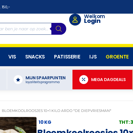
. 150,-
Welkom
Login
VIS
SNACKS
PATISSERIE
IJS
GROENTE
MIJN SPAARPUNTEN
N
MEGA DAGDEALS
loyaliteitsprogramma
BLOEMKOOLROOSJES 10×1 KILO ARDO *DE DIEPVRIESMAN*
10 KG
THT: 
Bloemkoolroosjes 10×