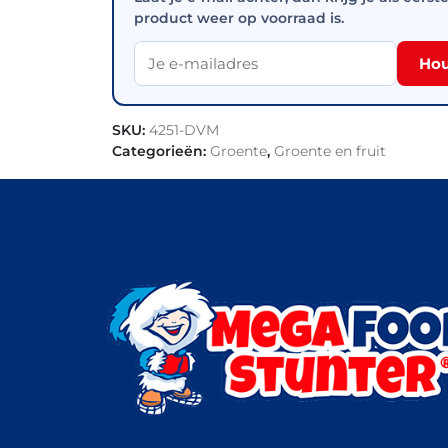
product weer op voorraad is.
Hou
SKU:
4251-DVM
Categorieën:
Groente
,
Groente en fruit