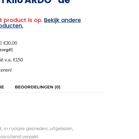
t product is op.
Bekijk andere
oducten.
BE €30,00
zorgd!
)
ië v.a. €150
ekenen!
IE
BEOORDELINGEN (0)
.
 in roosjes gesneden, uitgelezen,
osrollend verpakt.