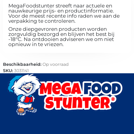
MegaFoodstunter streeft naar actuele en
nauwkeurige prijs- en productinformatie.
Voor de meest recente info raden we aan de
verpakking te controleren.
Onze diepgevroren producten worden
zorgvuldig bezorgd en blijven het best bij
-18°C. Na ontdooien adviseren we om niet
opnieuw in te vriezen.
Beschikbaarheid:
Op voorraad
SKU:
3031141
Categorieën:
Handijsjes
,
Horeca groothandel
,
IJs