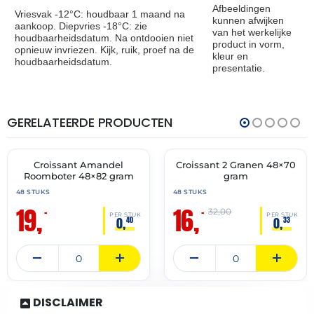
Afbeeldingen
Vriesvak -12°C: houdbaar 1 maand na
kunnen afwijken
aankoop. Diepvries -18°C: zie
van het werkelijke
houdbaarheidsdatum. Na ontdooien niet
product in vorm,
opnieuw invriezen. Kijk, ruik, proef na de
kleur en
houdbaarheidsdatum.
presentatie.
GERELATEERDE PRODUCTEN
THT:
THT:
30-
28-
04-
02-
2027
2027
Croissant Amandel
Croissant 2 Granen 48×70
🔥 OP=OP
🔥 OP=OP
Roomboter 48×82 gram
gram
48 STUKS
48 STUKS
19,
16,
–
–
32,00
PER STUK
PER STUK
0,
0,
40
33
DISCLAIMER