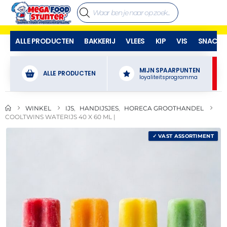
ALLE PRODUCTEN
BAKKERIJ
VLEES
KIP
VIS
SNACKS
MIJN SPAARPUNTEN
ALLE PRODUCTEN
loyaliteitsprogramma
WINKEL
IJS
,
HANDIJSJES
,
HORECA GROOTHANDEL
COOLTWINS WATERIJS 40 X 60 ML |
✓ VAST ASSORTIMENT