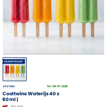
AST ASSORTIMENT
40 STUKS
THT: 09-07-2029
Cooltwins Waterijs 40 x
60 ml |
PER STUK