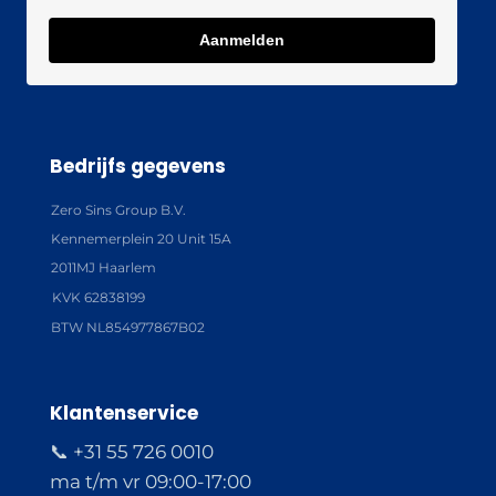
Aanmelden
Bedrijfs gegevens
Zero Sins Group B.V.
Kennemerplein 20 Unit 15A
2011MJ Haarlem
KVK 62838199
BTW NL854977867B02
Klantenservice
📞 +31 55 726 0010
ma t/m vr 09:00-17:00