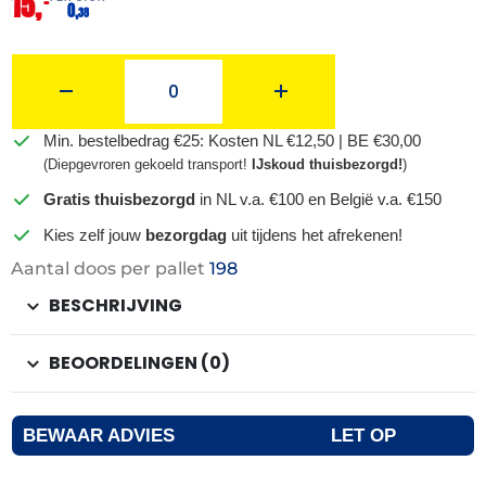
15,
–
0,
38
Min. bestelbedrag €25: Kosten NL €12,50 | BE €30,00
(Diepgevroren gekoeld transport!
IJskoud thuisbezorgd!
)
Gratis thuisbezorgd
in NL v.a. €100 en België v.a. €150
Kies zelf jouw
bezorgdag
uit tijdens het afrekenen!
Aantal doos per pallet
198
BESCHRIJVING
BEOORDELINGEN (0)
BEWAAR ADVIES
LET OP