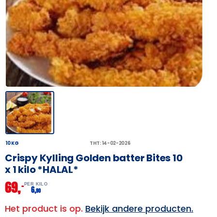
10 KG
THT: 14-02-2026
Crispy Kylling Golden batter Bites 10
x 1 kilo *HALAL*
69,
–
PER KILO
6,
90
Het product is op.
Bekijk andere producten.