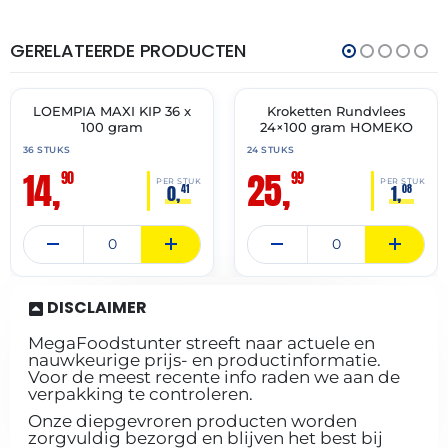
GERELATEERDE PRODUCTEN
THT:
THT:
19-
01-
04-
07-
2027
2027
LOEMPIA MAXI KIP 36 x
Kroketten Rundvlees
🔥 OP=OP
✓ VAST ASSORTIMENT
100 gram
24×100 gram HOMEKO
36 STUKS
24 STUKS
14,
25,
90
99
PER STUK
PER STUK
0,
1,
41
08
DISCLAIMER
MegaFoodstunter streeft naar actuele en
nauwkeurige prijs- en productinformatie.
Voor de meest recente info raden we aan de
verpakking te controleren.
Onze diepgevroren producten worden
zorgvuldig bezorgd en blijven het best bij