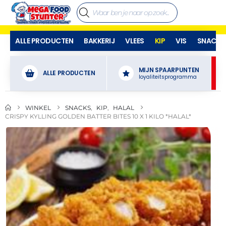
ALLE PRODUCTEN
BAKKERIJ
VLEES
KIP
VIS
SNACKS
MIJN SPAARPUNTEN
ALLE PRODUCTEN
loyaliteitsprogramma
WINKEL
SNACKS
,
KIP
,
HALAL
CRISPY KYLLING GOLDEN BATTER BITES 10 X 1 KILO *HALAL*