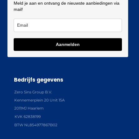
Meld je aan en ontvang de nieuwste aanbiedingen via
mail!
Aanmelden
Bedrijfs gegevens
Zero Sins Group B.V.
Kennemerplein 20 Unit 15A
2011MJ Haarlem
KVK 62838199
BTW NL854977867B02