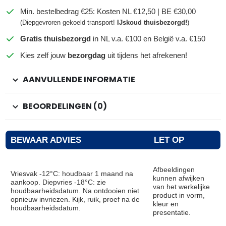
Min. bestelbedrag €25: Kosten NL €12,50 | BE €30,00
(Diepgevroren gekoeld transport!
IJskoud thuisbezorgd!
)
Gratis thuisbezorgd
in NL v.a. €100 en België v.a. €150
Kies zelf jouw
bezorgdag
uit tijdens het afrekenen!
AANVULLENDE INFORMATIE
BEOORDELINGEN (0)
BEWAAR ADVIES
LET OP
Afbeeldingen
Vriesvak -12°C: houdbaar 1 maand na
kunnen afwijken
aankoop. Diepvries -18°C: zie
van het werkelijke
houdbaarheidsdatum. Na ontdooien niet
product in vorm,
opnieuw invriezen. Kijk, ruik, proef na de
kleur en
houdbaarheidsdatum.
presentatie.