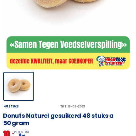
48 STUKS
THT: 15-03-2023
Donuts Naturel gesuikerd 48 stuks a
50 gram
10,
–
PER STUK
0,