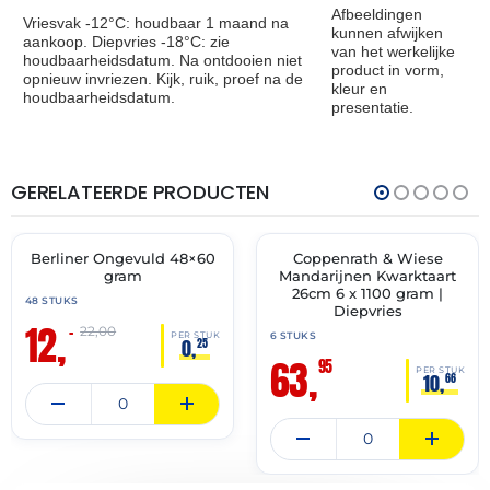
Afbeeldingen
Vriesvak -12°C: houdbaar 1 maand na
kunnen afwijken
aankoop. Diepvries -18°C: zie
van het werkelijke
houdbaarheidsdatum. Na ontdooien niet
product in vorm,
opnieuw invriezen. Kijk, ruik, proef na de
kleur en
houdbaarheidsdatum.
presentatie.
GERELATEERDE PRODUCTEN
THT:
THT:
30-
30-
11-
11-
2026
2027
Berliner Ongevuld 48×60
Coppenrath & Wiese
🔥 OP=OP
✓ VAST ASSORTIMENT
gram
Mandarijnen Kwarktaart
26cm 6 x 1100 gram |
48 STUKS
Diepvries
12,
–
22,00
6 STUKS
PER STUK
0,
25
63,
95
PER STUK
10,
66