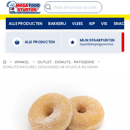
ALLE PRODUCTEN
BAKKERIJ
VLEES
KIP
VIS
SNACKS
MIJN SPAARPUNTEN
ALLE PRODUCTEN
loyaliteitsprogramma
WINKEL
OUTLET
,
DONUTS
,
PATISSERIE
DONUTS NATUREL GESUIKERD 48 STUKS A 50 GRAM