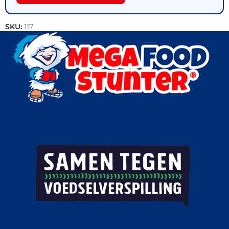
SKU:
117
Categorieën:
Donuts
,
Outlet
,
Patisserie