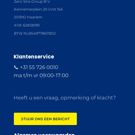
Zero Sins Group B.V.
Kennemerplein 20 Unit 15A
2011MJ Haarlem
KVK 62838199
BTW NL854977867B02
Klantenservice
📞 +31 55 726 0010
ma t/m vr 09:00-17:00
Heeft u een vraag, opmerking of klacht?
STUUR ONS EEN BERICHT