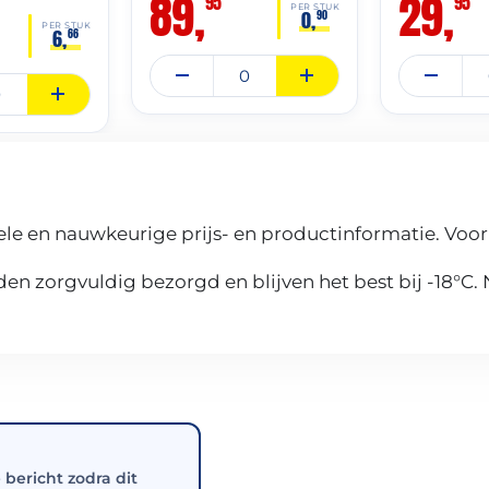
89,
29,
95
95
PER STUK
0,
90
PER STUK
6,
66
le en nauwkeurige prijs- en productinformatie. Voor
n zorgvuldig bezorgd en blijven het best bij -18°C.
e bericht zodra dit