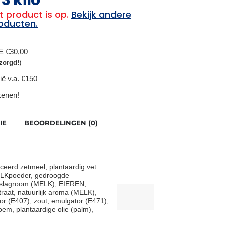
t product is op.
Bekijk andere
oducten.
BE €30,00
zorgd!
)
ië v.a. €150
ekenen!
IE
BEOORDELINGEN (0)
iceerd zetmeel, plantaardig vet
ELKpoeder, gedroogde
slagroom (MELK), EIEREN,
traat, natuurlijk aroma (MELK),
or (E407), zout, emulgator (E471),
em, plantaardige olie (palm),