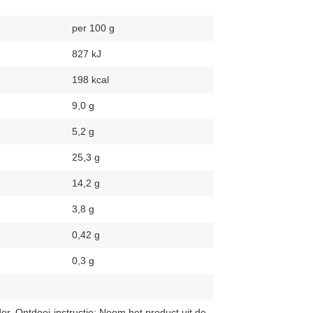
per 100 g
827 kJ
198 kcal
9,0 g
5,2 g
25,3 g
14,2 g
3,8 g
0,42 g
0,3 g
r. Ontdooi-instructie: Neem het product uit de