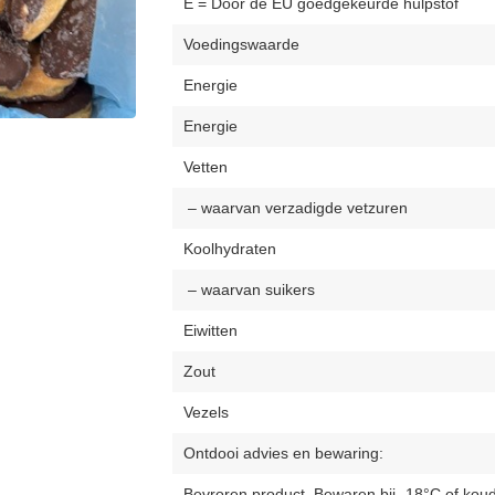
E = Door de EU goedgekeurde hulpstof
Voedingswaarde
Energie
Energie
Vetten
– waarvan verzadigde vetzuren
Koolhydraten
– waarvan suikers
Eiwitten
Zout
Vezels
Ontdooi advies en bewaring:
Bevroren product. Bewaren bij -18°C of koude