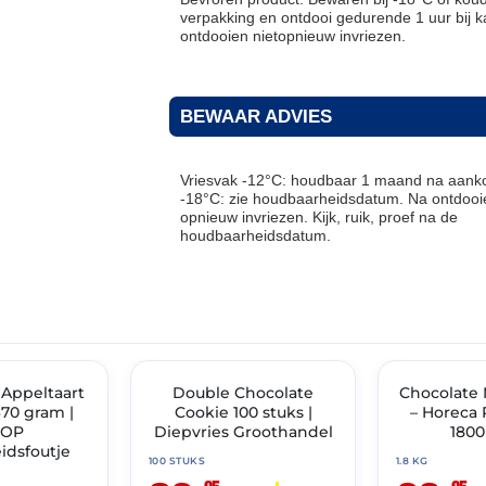
verpakking en ontdooi gedurende 1 uur bij k
ontdooien nietopnieuw invriezen.
BEWAAR ADVIES
Vriesvak -12°C: houdbaar 1 maand na aanko
-18°C: zie houdbaarheidsdatum. Na ontdooie
opnieuw invriezen. Kijk, ruik, proef na de
houdbaarheidsdatum.
THT: 27-05-2027
THT: 21-03-2027
Appeltaart
✓ VAST ASSORTIMENT
Double Chocolate
Chocolate 
🔥 OP=OP
70 gram |
Cookie 100 stuks |
– Horeca
=OP
Diepvries Groothandel
1800
idsfoutje
100 STUKS
1.8 KG