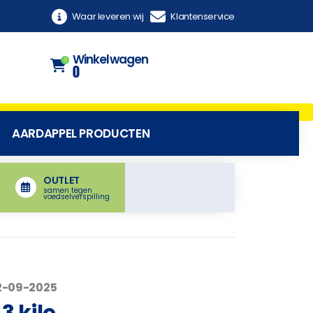
Waar leveren wij
Klantenservice
Winkelwagen
0
0
AARDAPPEL PRODUCTEN
OUTLET
samen tegen
voedselverspilling
12-09-2025
3 kilo