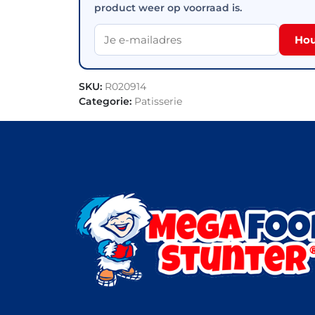
product weer op voorraad is.
Hou
SKU:
R020914
Categorie:
Patisserie