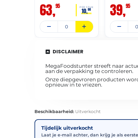
63,
39,
95
95
PER STUK
10,
66
DISCLAIMER
MegaFoodstunter streeft naar actue
aan de verpakking te controleren.
Onze diepgevroren producten worde
opnieuw in te vriezen.
Beschikbaarheid:
Uitverkocht
Tijdelijk uitverkocht
Laat je e-mail achter, dan krijg je als eerst