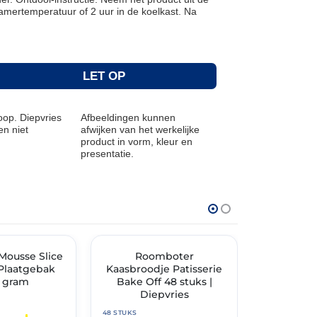
amertemperatuur of 2 uur in de koelkast. Na
LET OP
op. Diepvries
Afbeeldingen kunnen
n niet
afwijken van het werkelijke
product in vorm, kleur en
presentatie.
THT: 01-06-2027
THT: 05-03-202
Mousse Slice
✓ VAST ASSORTIMENT
Roomboter
✓ VAST ASSO
Frikan
 Plaatgebak
Kaasbroodje Patisserie
Currysau
 gram
Bake Off 48 stuks |
stuks | Di
Diepvries
48 STUKS
48 STUKS