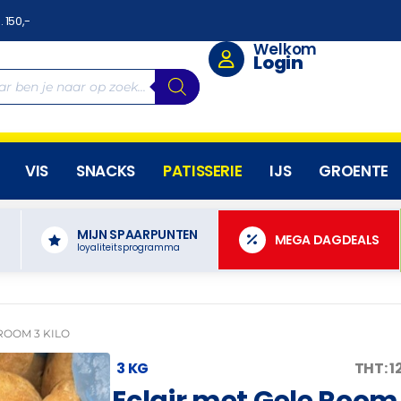
. 150,-
Welkom
Login
VIS
SNACKS
PATISSERIE
IJS
GROENTE
MIJN SPAARPUNTEN
N
MEGA DAGDEALS
loyaliteitsprogramma
ROOM 3 KILO
3 KG
THT: 
Eclair met Gele Room 