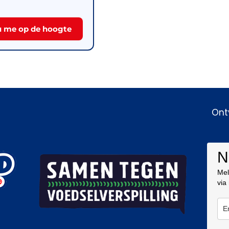
 me op de hoogte
Ont
N
Mel
via