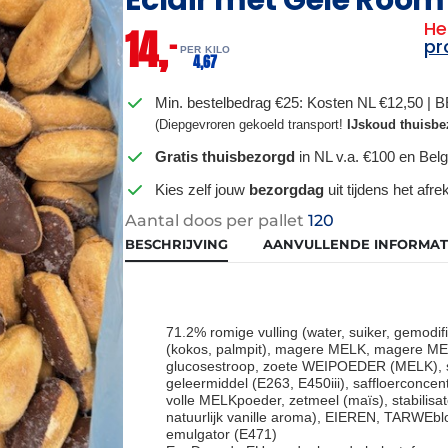
He
14,
–
pr
PER KILO
4,
67
Min. bestelbedrag €25: Kosten NL €12,50 | 
(Diepgevroren gekoeld transport!
IJskoud thuisbe
Gratis thuisbezorgd
in NL v.a. €100 en Belg
Kies zelf jouw
bezorgdag
uit tijdens het afr
Aantal doos per pallet
120
BESCHRIJVING
AANVULLENDE INFORMAT
71.2% romige vulling (water, suiker, gemodif
(kokos, palmpit), magere MELK, magere M
glucosestroop, zoete WEIPOEDER (MELK), 
geleermiddel (E263, E450iii), saffloerconcen
volle MELKpoeder, zetmeel (maïs), stabilisat
natuurlijk vanille aroma), EIEREN, TARWEblo
emulgator (E471)