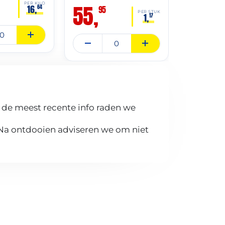
59,
95
55,
PER KILO
16,
64
95
PER STUK
1,
17
 de meest recente info raden we
 Na ontdooien adviseren we om niet