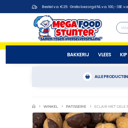
Bestel v.a. €25 · Gratis bezorgd NL v.a. 100,- | BE v.a
BAKKERIJ
VLEES
KIP
ALLE PRODUCTE
WINKEL
PATISSERIE
ECLAIR MET GELE 