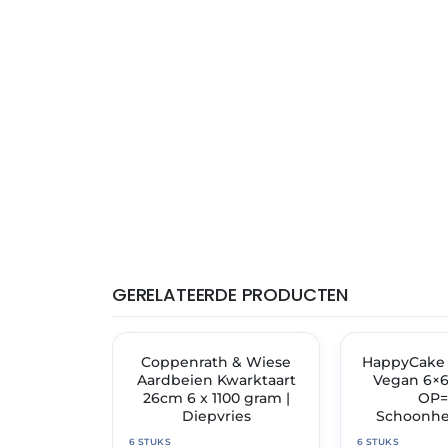
GERELATEERDE PRODUCTEN
THT: 30-11-2027
THT: 17-08-2027
✓ VAST ASSORTIMENT
Coppenrath & Wiese
HappyCake 
🔥 OP=OP
Aardbeien Kwarktaart
Vegan 6×6
26cm 6 x 1100 gram |
OP
Diepvries
Schoonhe
6 STUKS
6 STUKS