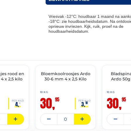
Vriesvak -12°C: houdbaar 1 maand na aanko
-18°C: zie houdbaarheidsdatum. Na ontdooie
opnieuw invriezen. Kijk, ruik, proef na de
houdbaarheidsdatum.
THT: 30-04-2028
THT: 16-04-2028
jes rood en
IMENT
Bloemkoolroosjes Ardo
✓ VAST ASSORTIMENT
✓ VAST ASSOR
Bladspina
 x 2,5 kilo
30-6 mm 4 x 2,5 Kilo
Ardo 50g 
10 KG
10 KG
30,
30,
95
95
PER KILO
PER KILO
4,
3,
–
10