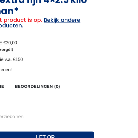
man*
t product is op.
Bekijk andere
oducten.
BE €30,00
zorgd!
)
ië v.a. €150
ekenen!
IE
BEOORDELINGEN (0)
erziebonen.
LET OP