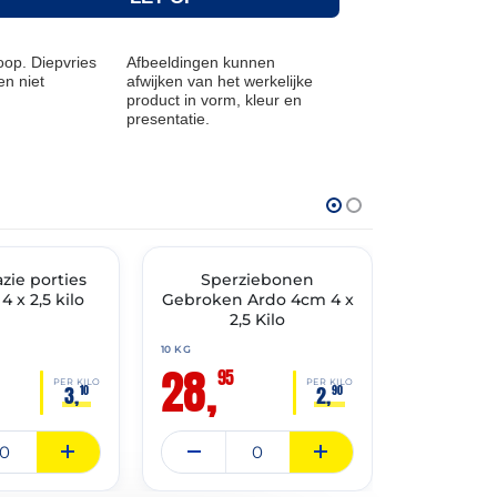
op. Diepvries
Afbeeldingen kunnen
n niet
afwijken van het werkelijke
product in vorm, kleur en
presentatie.
THT: 31-05-2028
THT: 31-03-202
TIMENT
zie porties
✓ VAST ASSORTIMENT
Sperziebonen
Tuinerwt
✓ VAST ASSO
4 x 2,5 kilo
Gebroken Ardo 4cm 4 x
Ardo 4
2,5 Kilo
10 KG
10 KG
28,
31,
95
95
PER KILO
PER KILO
3,
2,
10
90