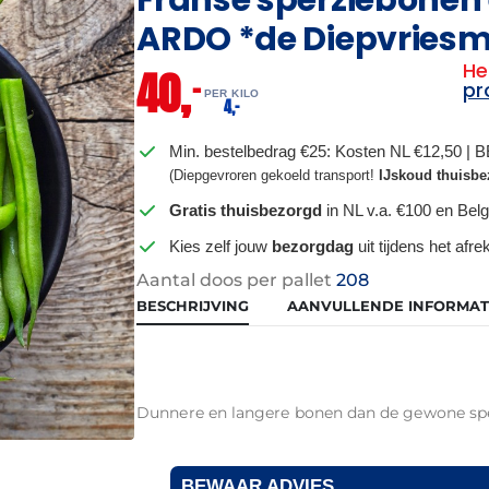
ARDO *de Diepvries
He
40,
–
pr
PER KILO
–
4,
Min. bestelbedrag €25: Kosten NL €12,50 | 
(Diepgevroren gekoeld transport!
IJskoud thuisbe
Gratis thuisbezorgd
in NL v.a. €100 en Belg
Kies zelf jouw
bezorgdag
uit tijdens het afr
Aantal doos per pallet
208
BESCHRIJVING
AANVULLENDE INFORMAT
Dunnere en langere bonen dan de gewone sp
BEWAAR ADVIES