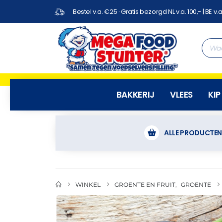
Bestel v.a. €25 · Gratis bezorgd NL v.a. 100,- | BE v.a
BAKKERIJ
VLEES
KIP
ALLE PRODUCTE
WINKEL
GROENTE EN FRUIT
,
GROENTE