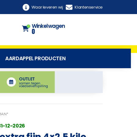
Waar leveren wij
Klantenservice
Winkelwagen
0
0
AARDAPPEL PRODUCTEN
OUTLET
samen tegen
voedselverspilling
MAN*
31-12-2026
xtra fijn 4×2.5 kilo