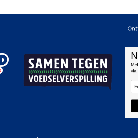
Ont
N
Mel
via