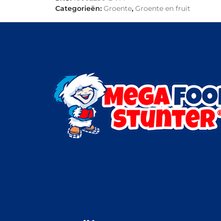
Categorieën:
Groente
,
Groente en fruit