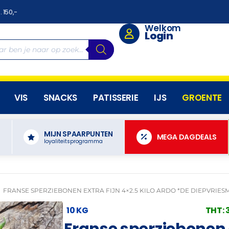
. 150,-
Welkom
Login
VIS
SNACKS
PATISSERIE
IJS
GROENTE
MIJN SPAARPUNTEN
N
MEGA DAGDEALS
loyaliteitsprogramma
FRANSE SPERZIEBONEN EXTRA FIJN 4×2.5 KILO ARDO *DE DIEPVRIES
10 KG
THT: 
Franse sperziebonen e