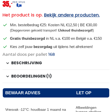
35,
–
PER STUK
0,
58
Het product is op.
Bekijk andere producten.
Min. bestelbedrag €25: Kosten NL €12,50 | BE €30,00
(Diepgevroren gekoeld transport!
IJskoud thuisbezorgd!
)
Gratis thuisbezorgd
in NL v.a. €100 en België v.a. €150
Kies zelf jouw
bezorgdag
uit tijdens het afrekenen!
Aantal doos per pallet
168
BESCHRIJVING
BEOORDELINGEN (1)
BEWAAR ADVIES
LET OP
Afbeeldingen
Vriesvak -12°C: houdbaar 1 maand na
kunnen afwijken