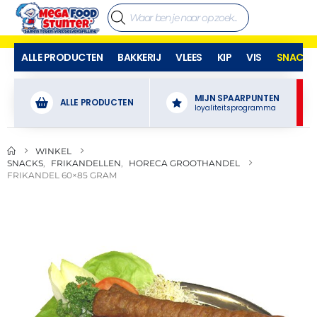
ALLE PRODUCTEN
BAKKERIJ
VLEES
KIP
VIS
SNACKS
MIJN SPAARPUNTEN
ALLE PRODUCTEN
loyaliteitsprogramma
WINKEL
SNACKS
,
FRIKANDELLEN
,
HORECA GROOTHANDEL
FRIKANDEL 60×85 GRAM