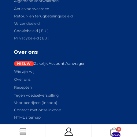
Algemene voorwaarden
Actie voorwaarden
Retour- en terugbetalingsbeleid
Verzendbeleid
Cookiebeleid ( EU )
Privacybeleid ( EU )
Over ons
Zakelijk Account Aanvragen
Wie zijn wij
Over ons
Recepten
Tegen voedselverspilling
Voor bedrijven (Inkoop)
Contact met onze inkoop
HTML sitemap
0
€
0.00