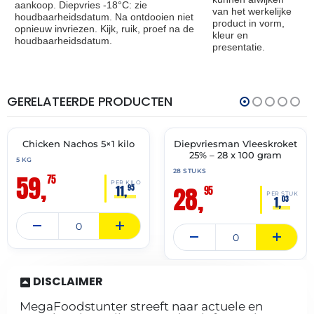
aankoop. Diepvries -18°C: zie
van het werkelijke
houdbaarheidsdatum. Na ontdooien niet
product in vorm,
opnieuw invriezen. Kijk, ruik, proef na de
kleur en
houdbaarheidsdatum.
presentatie.
GERELATEERDE PRODUCTEN
THT:
THT:
21-
30-
05-
04-
2027
2027
Chicken Nachos 5×1 kilo
Diepvriesman Vleeskroket
✓ VAST ASSORTIMENT
✓ VAST ASSORTIMENT
25% – 28 x 100 gram
5 KG
28 STUKS
59,
75
PER KILO
28,
11,
95
95
PER STUK
1,
03
DISCLAIMER
MegaFoodstunter streeft naar actuele en