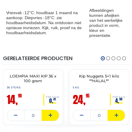
Afbeeldingen
Vriesvak -12°C: houdbaar 1 maand na
kunnen afwijken
aankoop. Diepvries -18°C: zie
van het werkelijke
houdbaarheidsdatum. Na ontdooien niet
product in vorm,
opnieuw invriezen. Kijk, ruik, proef na de
kleur en
houdbaarheidsdatum.
presentatie.
GERELATEERDE PRODUCTEN
THT:
THT:
19-
16-
04-
12-
2027
2027
LOEMPIA MAXI KIP 36 x
Kip Nuggets 5×1 kilo
🔥 OP=OP
✓ VAST ASSORTIMENT
100 gram
**HALAL**
36 STUKS
5 KG
14,
24,
90
95
PER STUK
PER KILO
0,
4,
41
99