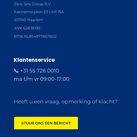
Zero Sins Group B.V.
Kennemerplein 20 Unit 15A
2011MJ Haarlem
KVK 62838199
BTW NL854977867B02
Klantenservice
📞 +31 55 726 0010
ma t/m vr 09:00-17:00
Heeft u een vraag, opmerking of klacht?
STUUR ONS EEN BERICHT