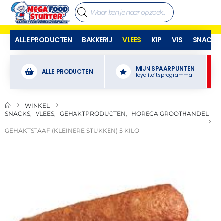
ALLE PRODUCTEN
BAKKERIJ
VLEES
KIP
VIS
SNACKS
MIJN SPAARPUNTEN
ALLE PRODUCTEN
loyaliteitsprogramma
WINKEL
SNACKS
,
VLEES
,
GEHAKTPRODUCTEN
,
HORECA GROOTHANDEL
GEHAKTSTAAF (KLEINERE STUKKEN) 5 KILO