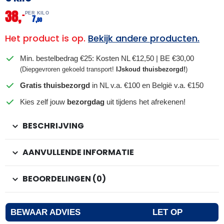
38,
–
PER KILO
7,
60
Het product is op.
Bekijk andere producten.
Min. bestelbedrag €25: Kosten NL €12,50 | BE €30,00
(Diepgevroren gekoeld transport!
IJskoud thuisbezorgd!
)
Gratis thuisbezorgd
in NL v.a. €100 en België v.a. €150
Kies zelf jouw
bezorgdag
uit tijdens het afrekenen!
BESCHRIJVING
AANVULLENDE INFORMATIE
BEOORDELINGEN (0)
BEWAAR ADVIES
LET OP