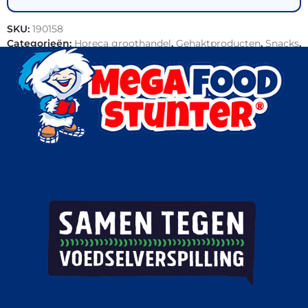
SKU:
190158
Categorieën:
Horeca groothandel
,
Gehaktproducten
,
Snacks
,
Vlees