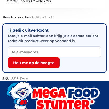
opnieuw in te vriezen.
Beschikbaarheid:
Uitverkocht
Tijdelijk uitverkocht
Laat je e-mail achter, dan krijg je als eerste bericht
zodra dit product weer op voorraad is.
Hou me op de hoogte
SKU:
5518-DVM
Categorie:
Outlet