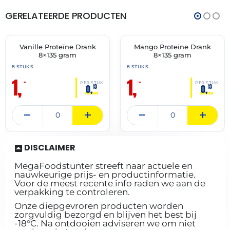
GERELATEERDE PRODUCTEN
THT:
THT:
31-
31-
05-
05-
2026
2026
Vanille Proteïne Drank
Mango Proteïne Drank
🔥 OP=OP
🔥 OP=OP
8×135 gram
8×135 gram
8 STUKS
8 STUKS
1,
1,
–
–
PER STUK
PER STUK
0,
0,
13
13
DISCLAIMER
MegaFoodstunter streeft naar actuele en
nauwkeurige prijs- en productinformatie.
Voor de meest recente info raden we aan de
verpakking te controleren.
Onze diepgevroren producten worden
zorgvuldig bezorgd en blijven het best bij
-18°C. Na ontdooien adviseren we om niet