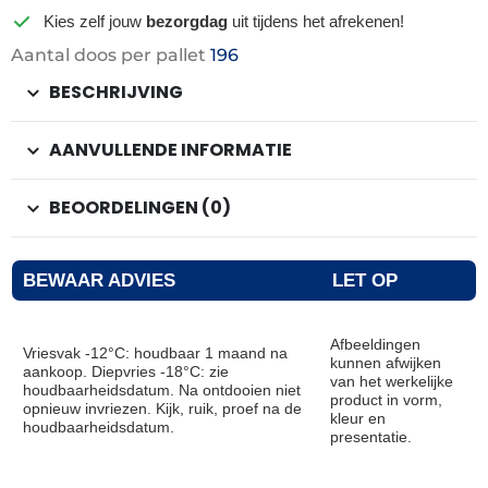
Kies zelf jouw
bezorgdag
uit tijdens het afrekenen!
Aantal doos per pallet
196
BESCHRIJVING
AANVULLENDE INFORMATIE
BEOORDELINGEN (0)
BEWAAR ADVIES
LET OP
Afbeeldingen
Vriesvak -12°C: houdbaar 1 maand na
kunnen afwijken
aankoop. Diepvries -18°C: zie
van het werkelijke
houdbaarheidsdatum. Na ontdooien niet
product in vorm,
opnieuw invriezen. Kijk, ruik, proef na de
kleur en
houdbaarheidsdatum.
presentatie.