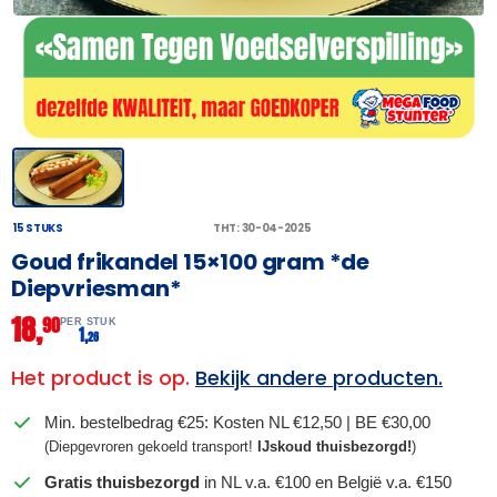
15 STUKS
THT: 30-04-2025
Goud frikandel 15×100 gram *de
Diepvriesman*
18,
90
PER STUK
1,
26
Het product is op.
Bekijk andere producten.
Min. bestelbedrag €25: Kosten NL €12,50 | BE €30,00
(Diepgevroren gekoeld transport!
IJskoud thuisbezorgd!
)
Gratis thuisbezorgd
in NL v.a. €100 en België v.a. €150