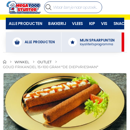
ALLE PRODUCTEN
BAKKERIJ
VLEES
KIP
VIS
SNACKS
MIJN SPAARPUNTEN
ALLE PRODUCTEN
loyaliteitsprogramma
WINKEL
OUTLET
GOUD FRIKANDEL 15×100 GRAM *DE DIEPVRIESMAN*