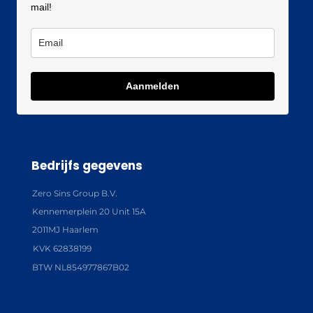
mail!
Aanmelden
Bedrijfs gegevens
Zero Sins Group B.V.
Kennemerplein 20 Unit 15A
2011MJ Haarlem
KVK 62838199
BTW NL854977867B02