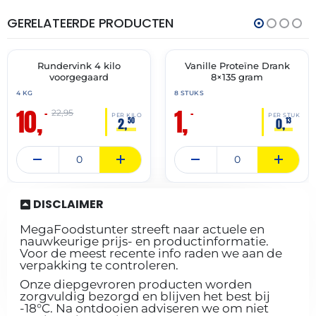
GERELATEERDE PRODUCTEN
THT:
THT:
12-
31-
08-
05-
2026
2026
Rundervink 4 kilo
Vanille Proteïne Drank
🔥 OP=OP
🔥 OP=OP
voorgegaard
8×135 gram
4 KG
8 STUKS
10,
1,
–
–
22,95
PER KILO
PER STUK
2,
0,
50
13
DISCLAIMER
MegaFoodstunter streeft naar actuele en
nauwkeurige prijs- en productinformatie.
Voor de meest recente info raden we aan de
verpakking te controleren.
Onze diepgevroren producten worden
zorgvuldig bezorgd en blijven het best bij
-18°C. Na ontdooien adviseren we om niet