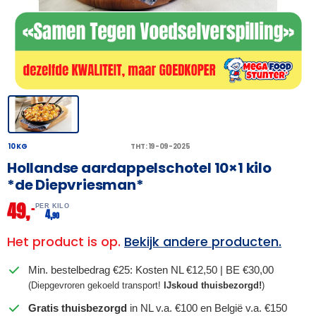
10 KG
THT: 19-09-2025
Hollandse aardappelschotel 10×1 kilo
*de Diepvriesman*
49,
–
PER KILO
4,
90
Het product is op.
Bekijk andere producten.
Min. bestelbedrag €25: Kosten NL €12,50 | BE €30,00
(Diepgevroren gekoeld transport!
IJskoud thuisbezorgd!
)
Gratis thuisbezorgd
in NL v.a. €100 en België v.a. €150