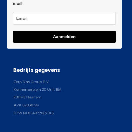
mail!
Aanmelden
Bedrijfs gegevens
Zero Sins Group B.V.
Kennemerplein 20 Unit 15A
2011MJ Haarlem
KVK 62838199
BTW NL854977867B02