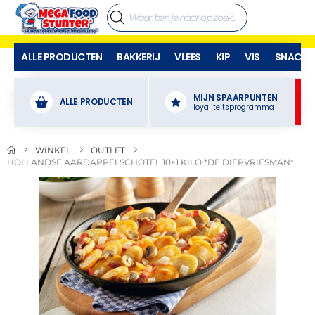
ALLE PRODUCTEN
BAKKERIJ
VLEES
KIP
VIS
SNACKS
MIJN SPAARPUNTEN
ALLE PRODUCTEN
loyaliteitsprogramma
WINKEL
OUTLET
HOLLANDSE AARDAPPELSCHOTEL 10×1 KILO *DE DIEPVRIESMAN*