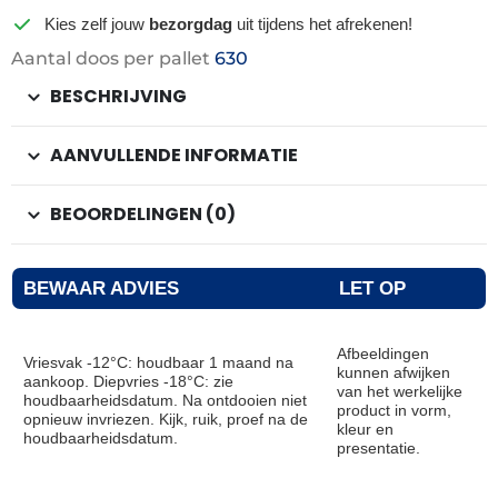
Kies zelf jouw
bezorgdag
uit tijdens het afrekenen!
Aantal doos per pallet
630
BESCHRIJVING
AANVULLENDE INFORMATIE
BEOORDELINGEN (0)
BEWAAR ADVIES
LET OP
Afbeeldingen
Vriesvak -12°C: houdbaar 1 maand na
kunnen afwijken
aankoop. Diepvries -18°C: zie
van het werkelijke
houdbaarheidsdatum. Na ontdooien niet
product in vorm,
opnieuw invriezen. Kijk, ruik, proef na de
kleur en
houdbaarheidsdatum.
presentatie.