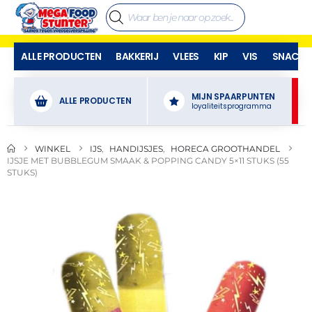
ALLE PRODUCTEN
BAKKERIJ
VLEES
KIP
VIS
SNACKS
MIJN SPAARPUNTEN
ALLE PRODUCTEN
loyaliteitsprogramma
WINKEL
IJS
,
HANDIJSJES
,
HORECA GROOTHANDEL
IJSJE MET BUBBLEGUM SMAAK & POPPING CANDY 5×11 STUKS (55
STUKS)