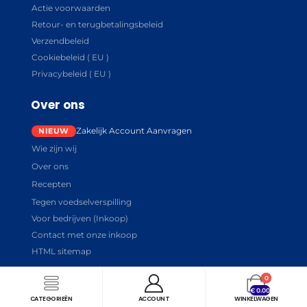
Actie voorwaarden
Retour- en terugbetalingsbeleid
Verzendbeleid
Cookiebeleid ( EU )
Privacybeleid ( EU )
Over ons
Zakelijk Account Aanvragen
Wie zijn wij
Over ons
Recepten
Tegen voedselverspilling
Voor bedrijven (Inkoop)
Contact met onze inkoop
HTML sitemap
0
€
0.00
CATEGORIEËN
ACCOUNT
WINKELWAGEN