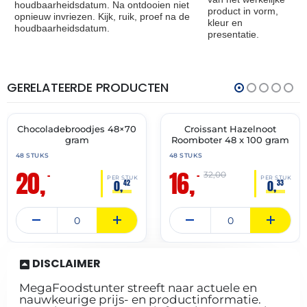
houdbaarheidsdatum. Na ontdooien niet
product in vorm,
opnieuw invriezen. Kijk, ruik, proef na de
kleur en
houdbaarheidsdatum.
presentatie.
GERELATEERDE PRODUCTEN
THT:
THT:
31-
31-
07-
05-
2027
2027
Chocoladebroodjes 48×70
Croissant Hazelnoot
🔥 OP=OP
🔥 OP=OP
gram
Roomboter 48 x 100 gram
48 STUKS
48 STUKS
20,
16,
–
–
32,00
PER STUK
PER STUK
0,
0,
42
33
DISCLAIMER
MegaFoodstunter streeft naar actuele en
nauwkeurige prijs- en productinformatie.