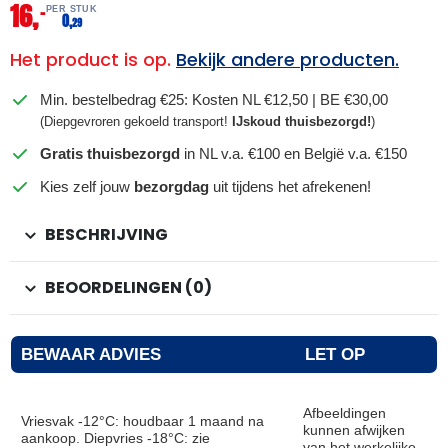
16,
–
PER STUK
0,
29
Het product is op.
Bekijk andere producten.
Min. bestelbedrag €25: Kosten NL €12,50 | BE €30,00
(Diepgevroren gekoeld transport!
IJskoud thuisbezorgd!
)
Gratis thuisbezorgd
in NL v.a. €100 en België v.a. €150
Kies zelf jouw
bezorgdag
uit tijdens het afrekenen!
BESCHRIJVING
BEOORDELINGEN (0)
BEWAAR ADVIES
LET OP
Afbeeldingen
Vriesvak -12°C: houdbaar 1 maand na
kunnen afwijken
aankoop. Diepvries -18°C: zie
van het werkelijke