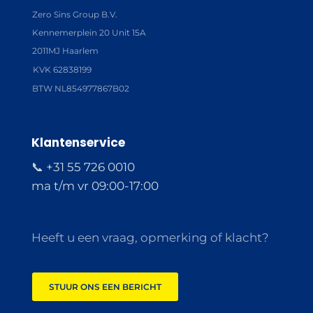
Zero Sins Group B.V.
Kennemerplein 20 Unit 15A
2011MJ Haarlem
KVK 62838199
BTW NL854977867B02
Klantenservice
📞 +31 55 726 0010
ma t/m vr 09:00-17:00
Heeft u een vraag, opmerking of klacht?
STUUR ONS EEN BERICHT