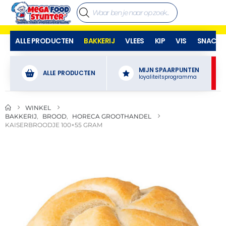
ALLE PRODUCTEN
BAKKERIJ
VLEES
KIP
VIS
SNACKS
MIJN SPAARPUNTEN
ALLE PRODUCTEN
loyaliteitsprogramma
WINKEL
BAKKERIJ
,
BROOD
,
HORECA GROOTHANDEL
KAISERBROODJE 100×55 GRAM