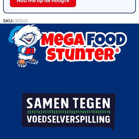
Hou me op de hoogte
SKU:
30243
Categorieën:
Bakkerij
,
Brood
,
Horeca groothandel