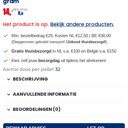
gram
14,
–
PER STUK
0,
14
Het product is op.
Bekijk andere producten.
Min. bestelbedrag €25: Kosten NL €12,50 | BE €30,00
(Diepgevroren gekoeld transport!
IJskoud thuisbezorgd!
)
Gratis thuisbezorgd
in NL v.a. €100 en België v.a. €150
Kies zelf jouw
bezorgdag
uit tijdens het afrekenen!
Aantal doos per pallet
32
BESCHRIJVING
AANVULLENDE INFORMATIE
BEOORDELINGEN (0)