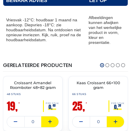
BEWAAR ADVIES
LET OP
Afbeeldingen
Vriesvak -12°C: houdbaar 1 maand na
kunnen afwijken
aankoop. Diepvries -18°C: zie
van het werkelijke
houdbaarheidsdatum. Na ontdooien niet
product in vorm,
opnieuw invriezen. Kijk, ruik, proef na de
kleur en
houdbaarheidsdatum.
presentatie.
GERELATEERDE PRODUCTEN
THT:
THT:
30-
31-
04-
07-
2027
2027
Croissant Amandel
Kaas Croissant 66×100
🔥 OP=OP
🔥 OP=OP
Roomboter 48×82 gram
gram
48 STUKS
66 STUKS
19,
25,
–
–
PER STUK
PER STUK
0,
0,
40
38