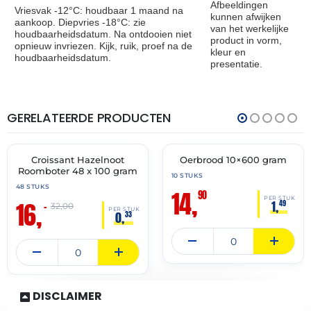
Afbeeldingen
Vriesvak -12°C: houdbaar 1 maand na
kunnen afwijken
aankoop. Diepvries -18°C: zie
van het werkelijke
houdbaarheidsdatum. Na ontdooien niet
product in vorm,
opnieuw invriezen. Kijk, ruik, proef na de
kleur en
houdbaarheidsdatum.
presentatie.
GERELATEERDE PRODUCTEN
THT:
THT:
31-
19-
05-
06-
2027
2027
Croissant Hazelnoot
Oerbrood 10×600 gram
🔥 OP=OP
🔥 OP=OP
Roomboter 48 x 100 gram
10 STUKS
48 STUKS
14,
90
PER STUK
16,
1,
49
–
32,00
PER STUK
0,
33
DISCLAIMER