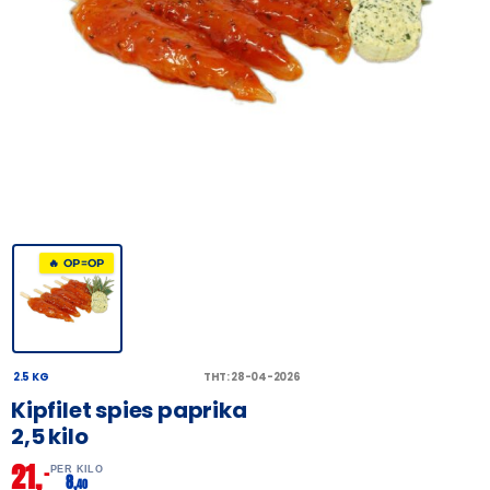
🔥 OP=OP
2.5 KG
THT: 28-04-2026
Kipfilet spies paprika
2,5 kilo
21,
–
PER KILO
8,
40