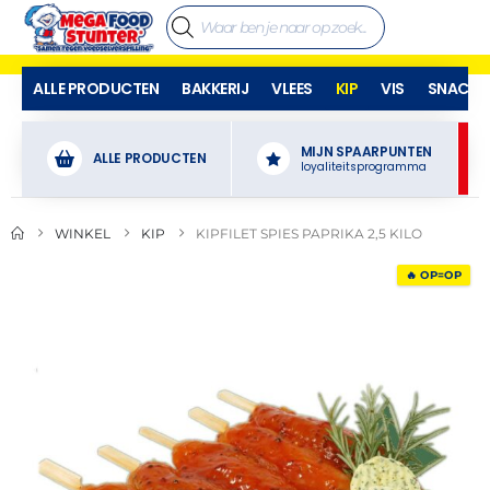
ALLE PRODUCTEN
BAKKERIJ
VLEES
KIP
VIS
SNACKS
MIJN SPAARPUNTEN
ALLE PRODUCTEN
loyaliteitsprogramma
WINKEL
KIP
KIPFILET SPIES PAPRIKA 2,5 KILO
🔥 OP=OP