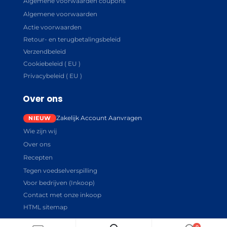
Algemene voorwaarden coupons
Algemene voorwaarden
Actie voorwaarden
Retour- en terugbetalingsbeleid
Verzendbeleid
Cookiebeleid ( EU )
Privacybeleid ( EU )
Over ons
Zakelijk Account Aanvragen
Wie zijn wij
Over ons
Recepten
Tegen voedselverspilling
Voor bedrijven (Inkoop)
Contact met onze inkoop
HTML sitemap
0