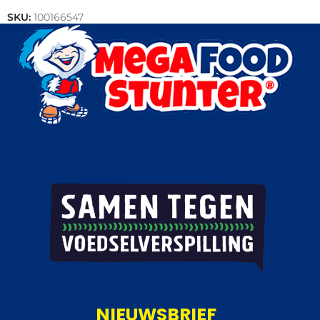
SKU:
100166547
Categorieën:
Snacks
,
Loempia's
NIEUWSBRIEF