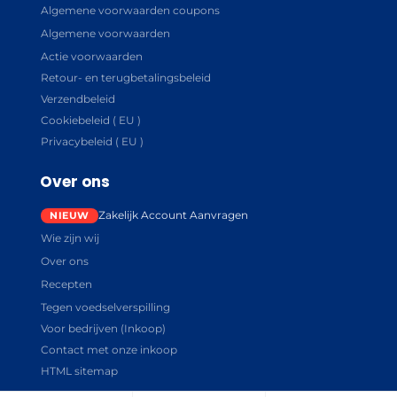
Algemene voorwaarden coupons
Algemene voorwaarden
Actie voorwaarden
Retour- en terugbetalingsbeleid
Verzendbeleid
Cookiebeleid ( EU )
Privacybeleid ( EU )
Over ons
Zakelijk Account Aanvragen
Wie zijn wij
Over ons
Recepten
Tegen voedselverspilling
Voor bedrijven (Inkoop)
Contact met onze inkoop
HTML sitemap