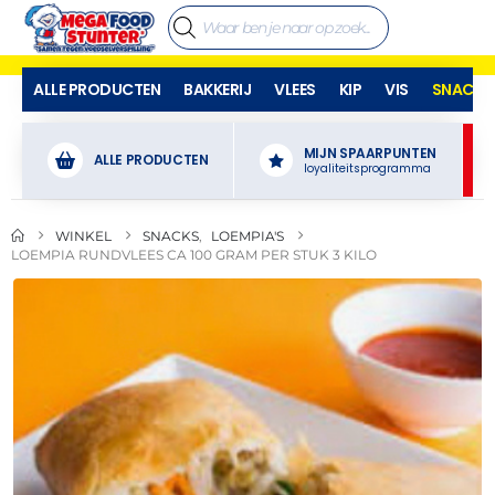
ALLE PRODUCTEN
BAKKERIJ
VLEES
KIP
VIS
SNACKS
MIJN SPAARPUNTEN
ALLE PRODUCTEN
loyaliteitsprogramma
WINKEL
SNACKS
,
LOEMPIA'S
LOEMPIA RUNDVLEES CA 100 GRAM PER STUK 3 KILO