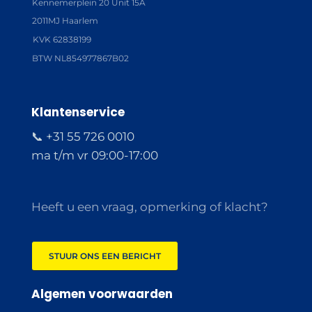
Kennemerplein 20 Unit 15A
2011MJ Haarlem
KVK 62838199
BTW NL854977867B02
Klantenservice
📞 +31 55 726 0010
ma t/m vr 09:00-17:00
Heeft u een vraag, opmerking of klacht?
STUUR ONS EEN BERICHT
Algemen voorwaarden