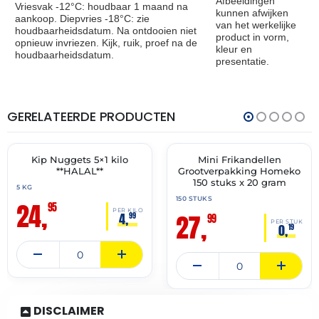
Afbeeldingen
Vriesvak -12°C: houdbaar 1 maand na
kunnen afwijken
aankoop. Diepvries -18°C: zie
van het werkelijke
houdbaarheidsdatum. Na ontdooien niet
product in vorm,
opnieuw invriezen. Kijk, ruik, proef na de
kleur en
houdbaarheidsdatum.
presentatie.
GERELATEERDE PRODUCTEN
THT:
THT:
16-
30-
12-
06-
2027
2027
Kip Nuggets 5×1 kilo
Mini Frikandellen
✓ VAST ASSORTIMENT
✓ VAST ASSORTIMENT
**HALAL**
Grootverpakking Homeko
150 stuks x 20 gram
5 KG
150 STUKS
24,
95
PER KILO
27,
4,
99
99
PER STUK
0,
19
DISCLAIMER